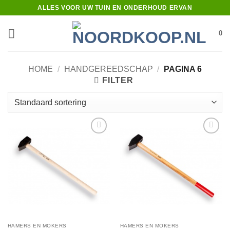
Ga
ALLES VOOR UW TUIN EN ONDERHOUD ERVAN
naar
inhoud
0
HOME
/
HANDGEREEDSCHAP
/
PAGINA 6
FILTER
Toevoegen
Toevoegen
aan
aan
verlanglijst
verlanglijst
HAMERS EN MOKERS
HAMERS EN MOKERS