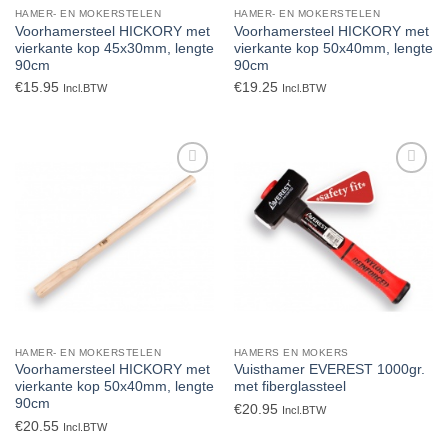
HAMER- EN MOKERSTELEN
HAMER- EN MOKERSTELEN
Voorhamersteel HICKORY met
Voorhamersteel HICKORY met
vierkante kop 45x30mm, lengte
vierkante kop 50x40mm, lengte
90cm
90cm
€
15.95
€
19.25
Incl.BTW
Incl.BTW
Toevoegen
Toevoegen
aan
aan
verlanglijst
verlanglijst
HAMER- EN MOKERSTELEN
HAMERS EN MOKERS
Voorhamersteel HICKORY met
Vuisthamer EVEREST 1000gr.
vierkante kop 50x40mm, lengte
met fiberglassteel
90cm
€
20.95
Incl.BTW
€
20.55
Incl.BTW