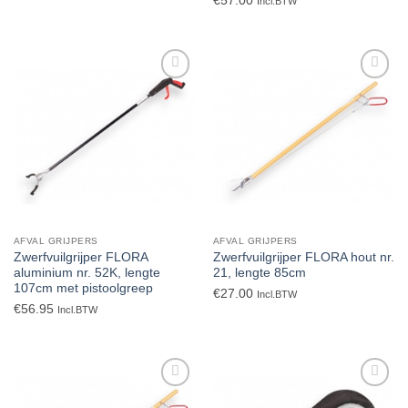
€
57.00
Incl.BTW
Toevoegen
Toevoegen
aan
aan
verlanglijst
verlanglijst
AFVAL GRIJPERS
AFVAL GRIJPERS
Zwerfvuilgrijper FLORA
Zwerfvuilgrijper FLORA hout nr.
aluminium nr. 52K, lengte
21, lengte 85cm
107cm met pistoolgreep
€
27.00
Incl.BTW
€
56.95
Incl.BTW
Toevoegen
Toevoegen