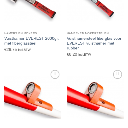
HAMERS EN MOKERS
HAMER- EN MOKERSTELEN
Vuisthamer EVEREST 2000gr.
Vuisthamersteel fiberglas voor
met fiberglassteel
EVEREST vuisthamer met
rubber
€
26.75
Incl.BTW
€
8.20
Incl.BTW
Toevoegen
Toevoegen
aan
aan
verlanglijst
verlanglijst