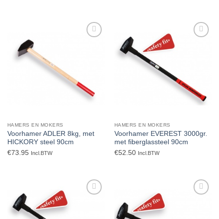
Toevoegen
Toevoegen
aan
aan
verlanglijst
verlanglijst
HAMERS EN MOKERS
HAMERS EN MOKERS
Voorhamer ADLER 8kg, met
Voorhamer EVEREST 3000gr.
HICKORY steel 90cm
met fiberglassteel 90cm
€
73.95
€
52.50
Incl.BTW
Incl.BTW
Toevoegen
Toevoegen
aan
aan
verlanglijst
verlanglijst