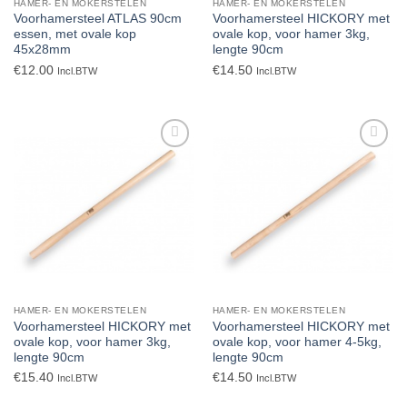
HAMER- EN MOKERSTELEN
HAMER- EN MOKERSTELEN
Voorhamersteel ATLAS 90cm
Voorhamersteel HICKORY met
essen, met ovale kop
ovale kop, voor hamer 3kg,
45x28mm
lengte 90cm
€
12.00
€
14.50
Incl.BTW
Incl.BTW
Toevoegen
Toevoegen
aan
aan
verlanglijst
verlanglijst
HAMER- EN MOKERSTELEN
HAMER- EN MOKERSTELEN
Voorhamersteel HICKORY met
Voorhamersteel HICKORY met
ovale kop, voor hamer 3kg,
ovale kop, voor hamer 4-5kg,
lengte 90cm
lengte 90cm
€
15.40
€
14.50
Incl.BTW
Incl.BTW