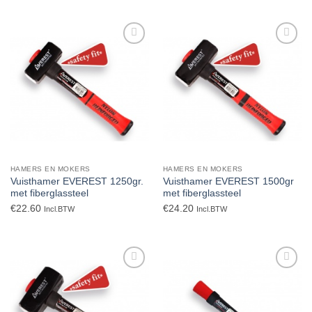
Toevoegen
Toevoegen
aan
aan
verlanglijst
verlanglijst
HAMERS EN MOKERS
HAMERS EN MOKERS
Vuisthamer EVEREST 1250gr.
Vuisthamer EVEREST 1500gr
met fiberglassteel
met fiberglassteel
€
22.60
€
24.20
Incl.BTW
Incl.BTW
Toevoegen
Toevoegen
aan
aan
verlanglijst
verlanglijst