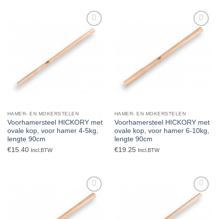
Toevoegen
Toevoegen
aan
aan
verlanglijst
verlanglijst
HAMER- EN MOKERSTELEN
HAMER- EN MOKERSTELEN
Voorhamersteel HICKORY met
Voorhamersteel HICKORY met
ovale kop, voor hamer 4-5kg,
ovale kop, voor hamer 6-10kg,
lengte 90cm
lengte 90cm
€
15.40
€
19.25
Incl.BTW
Incl.BTW
Toevoegen
Toevoegen
aan
aan
verlanglijst
verlanglijst