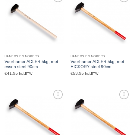
Toevoegen
Toevoegen
aan
aan
verlanglijst
verlanglijst
HAMERS EN MOKERS
HAMERS EN MOKERS
Voorhamer ADLER 5kg, met
Voorhamer ADLER 5kg, met
essen steel 90cm
HICKORY steel 90cm
€
41.95
€
53.95
Incl.BTW
Incl.BTW
Toevoegen
Toevoegen
aan
aan
verlanglijst
verlanglijst