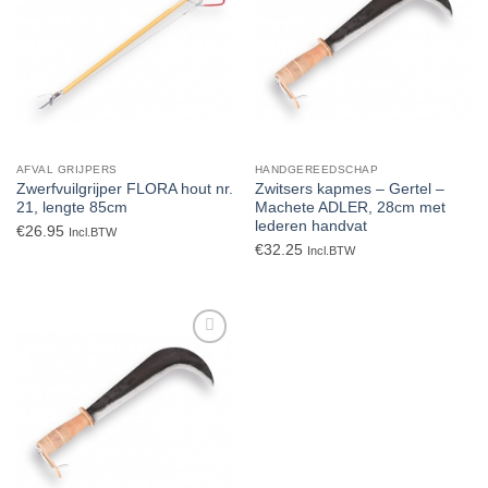
aan
aan
verlanglijst
verlanglijst
AFVAL GRIJPERS
HANDGEREEDSCHAP
Zwerfvuilgrijper FLORA hout nr.
Zwitsers kapmes – Gertel –
21, lengte 85cm
Machete ADLER, 28cm met
lederen handvat
€
26.95
Incl.BTW
€
32.25
Incl.BTW
Toevoegen
aan
verlanglijst