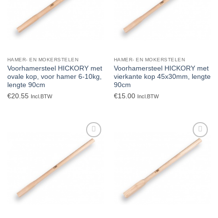
HAMER- EN MOKERSTELEN
HAMER- EN MOKERSTELEN
Voorhamersteel HICKORY met
Voorhamersteel HICKORY met
ovale kop, voor hamer 6-10kg,
vierkante kop 45x30mm, lengte
lengte 90cm
90cm
€
20.55
€
15.00
Incl.BTW
Incl.BTW
Toevoegen
Toevoegen
aan
aan
verlanglijst
verlanglijst