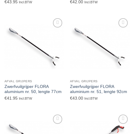
€
43.95
€
42.00
Incl.BTW
Incl.BTW
Toevoegen
Toevoegen
aan
aan
verlanglijst
verlanglijst
AFVAL GRIJPERS
AFVAL GRIJPERS
Zwerfvuilgrijper FLORA
Zwerfvuilgrijper FLORA
aluminium nr. 50, lengte 77cm
aluminium nr. 51, lengte 92cm
€
41.95
€
43.00
Incl.BTW
Incl.BTW
Toevoegen
Toevoegen
aan
aan