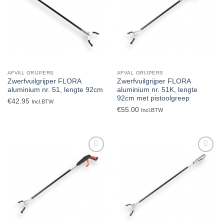
verlanglijst
verlanglijst
AFVAL GRIJPERS
AFVAL GRIJPERS
Zwerfvuilgrijper FLORA
Zwerfvuilgrijper FLORA
aluminium nr. 51, lengte 92cm
aluminium nr. 51K, lengte
92cm met pistoolgreep
€
42.95
Incl.BTW
€
55.00
Incl.BTW
Toevoegen
Toevoegen
aan
aan
verlanglijst
verlanglijst