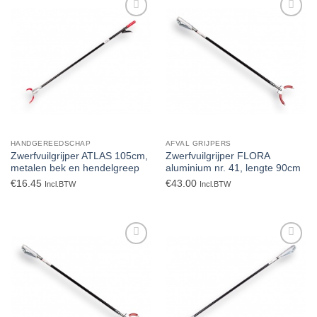
Toevoegen
Toevoegen
aan
aan
verlanglijst
verlanglijst
HANDGEREEDSCHAP
AFVAL GRIJPERS
Zwerfvuilgrijper ATLAS 105cm,
Zwerfvuilgrijper FLORA
metalen bek en hendelgreep
aluminium nr. 41, lengte 90cm
€
16.45
€
43.00
Incl.BTW
Incl.BTW
Toevoegen
Toevoegen
aan
aan
verlanglijst
verlanglijst