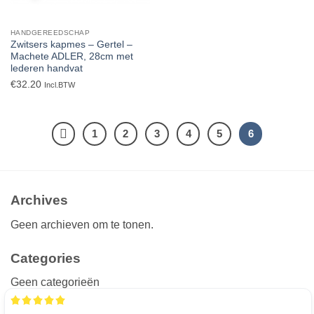
HANDGEREEDSCHAP
Zwitsers kapmes – Gertel –
Machete ADLER, 28cm met
lederen handvat
€
32.20
Incl.BTW
1
2
3
4
5
6
Archives
Geen archieven om te tonen.
Categories
Geen categorieën