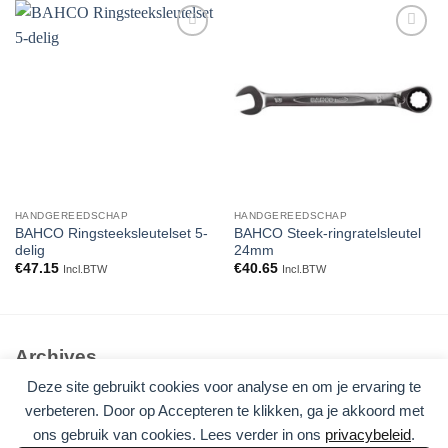
Toevoegen
Toevoegen
aan
aan
verlanglijst
verlanglijst
HANDGEREEDSCHAP
HANDGEREEDSCHAP
BAHCO Ringsteeksleutelset 5-
BAHCO Steek-ringratelsleutel
delig
24mm
€
47.15
€
40.65
Incl.BTW
Incl.BTW
Archives
Deze site gebruikt cookies voor analyse en om je ervaring te
Geen archieven om te tonen.
verbeteren. Door op Accepteren te klikken, ga je akkoord met
ons gebruik van cookies. Lees verder in ons
privacybeleid
.
Categories