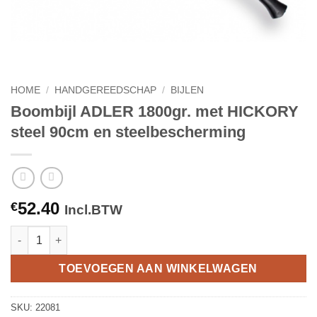
HOME
/
HANDGEREEDSCHAP
/
BIJLEN
Boombijl ADLER 1800gr. met HICKORY
steel 90cm en steelbescherming
52.40
€
Incl.BTW
Boombijl ADLER 1800gr. met HICKORY steel 90cm en steelbesc
TOEVOEGEN AAN WINKELWAGEN
SKU:
22081