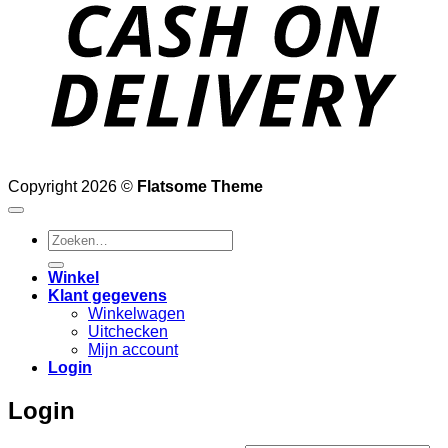
D
Copyright 2026 ©
Flatsome Theme
Zoeken
naar:
Winkel
Klant gegevens
Winkelwagen
Uitchecken
Mijn account
Login
Login