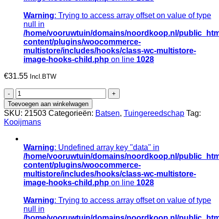
Warning
: Trying to access array offset on value of type
null in
/home/vooruwtuin/domains/noordkoop.nl/public_htm
content/plugins/woocommerce-
multistore/includes/hooks/class-wc-multistore-
image-hooks-child.php
on line
1028
€
31.55
Incl.BTW
Steekbats
RUHR
Toevoegen aan winkelwagen
BRILLANT
SKU:
21503
Categorieën:
Batsen
,
Tuingereedschap
Tag:
recht
Kooijmans
000,
gepolijst,
gehard
Warning
: Undefined array key "data" in
aantal
/home/vooruwtuin/domains/noordkoop.nl/public_htm
content/plugins/woocommerce-
multistore/includes/hooks/class-wc-multistore-
image-hooks-child.php
on line
1028
Warning
: Trying to access array offset on value of type
null in
/home/vooruwtuin/domains/noordkoop.nl/public_htm