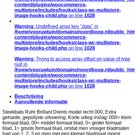
content/plugins/woocommerce-
multistore/includes/hooks/class-wc-multistore-
image-hooks-child.php
on line
1028
Warning
: Undefined array key "data" in
/home/vooruwtuin/domains/noordkoop.nl/public_htm
content/plugins/woocommerce-
multistore/includes/hooks/class-wc-multistore-
image-hooks-child.php
on line
1028
Warning
: Trying to access array offset on value of type
null in
/home/vooruwtuin/domains/noordkoop.nl/public_htm
content/plugins/woocommerce-
multistore/includes/hooks/class-wc-multistore-
image-hooks-child.php
on line
1028
Beschrijving
Aanvullende informatie
Steekbats Ruhr Brillant Drents model recht 000, Extra
geharde, gepolijste uitvoering. Korte uitleg inslag: 000= klein
formaat blad, 00= middel formaat blad, 0= groter formaat
blad, 1= groots formaat blad, omdat men vroeger bladmaten
had van 1, 2, 3 en men met een kleiner bladmaat moest