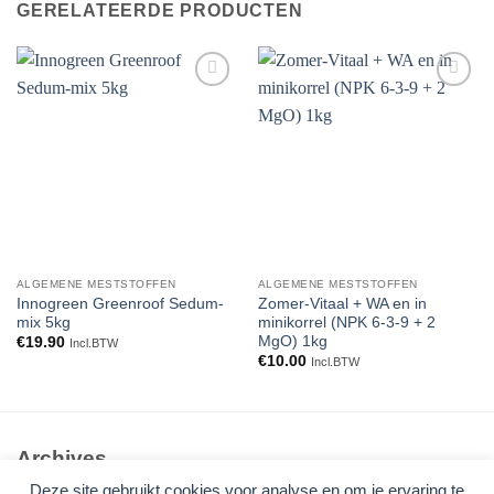
GERELATEERDE PRODUCTEN
Toevoegen
Toevoegen
aan
aan
verlanglijst
verlanglijst
ALGEMENE MESTSTOFFEN
ALGEMENE MESTSTOFFEN
Innogreen Greenroof Sedum-
Zomer-Vitaal + WA en in
mix 5kg
minikorrel (NPK 6-3-9 + 2
MgO) 1kg
€
19.90
Incl.BTW
€
10.00
Incl.BTW
Archives
Deze site gebruikt cookies voor analyse en om je ervaring te