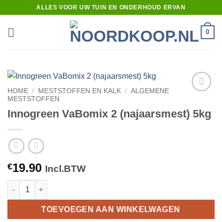
Ga
ALLES VOOR UW TUIN EN ONDERHOUD ERVAN
naar
inhoud
0
HOME
/
MESTSTOFFEN EN KALK
/
ALGEMENE
MESTSTOFFEN
Toevoegen
aan
Innogreen VaBomix 2 (najaarsmest) 5kg
verlanglijst
19.90
€
Incl.BTW
Innogreen VaBomix 2 (najaarsmest) 5kg aantal
TOEVOEGEN AAN WINKELWAGEN