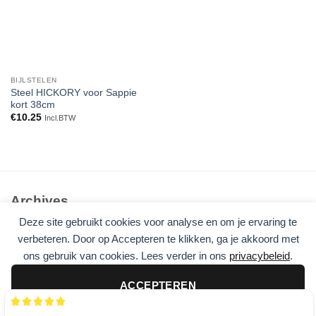
BIJLSTELEN
Steel HICKORY voor Sappie
kort 38cm
€
10.25
Incl.BTW
Archives
Deze site gebruikt cookies voor analyse en om je ervaring te
Geen archieven om te tonen.
verbeteren. Door op Accepteren te klikken, ga je akkoord met
ons gebruik van cookies. Lees verder in ons
privacybeleid
.
Categories
Geen categorieën
ACCEPTEREN