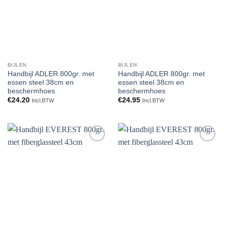
BIJLEN
BIJLEN
Handbijl ADLER 800gr. met
Handbijl ADLER 800gr. met
essen steel 38cm en
essen steel 38cm en
beschermhoes
beschermhoes
€
24.20
€
24.95
Incl.BTW
Incl.BTW
Toevoegen
Toevoegen
aan
aan
verlanglijst
verlanglijst