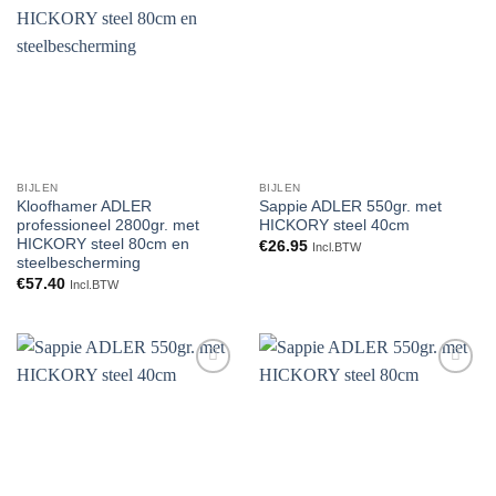
Toevoegen
Toevoegen
aan
aan
verlanglijst
verlanglijst
BIJLEN
BIJLEN
Kloofhamer ADLER
Sappie ADLER 550gr. met
professioneel 2800gr. met
HICKORY steel 40cm
HICKORY steel 80cm en
€
26.95
Incl.BTW
steelbescherming
€
57.40
Incl.BTW
Toevoegen
Toevoegen
aan
aan
verlanglijst
verlanglijst