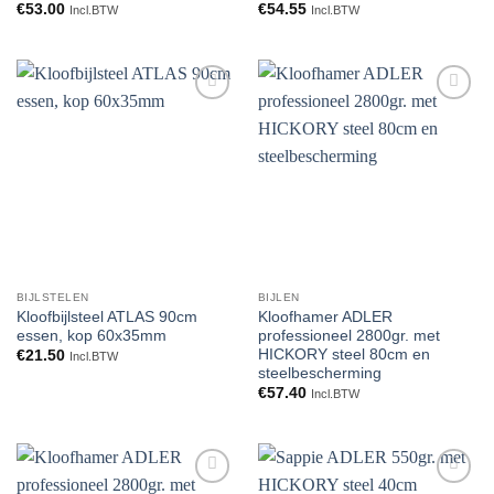
€
53.00
€
54.55
Incl.BTW
Incl.BTW
Toevoegen
Toevoegen
aan
aan
verlanglijst
verlanglijst
BIJLSTELEN
BIJLEN
Kloofbijlsteel ATLAS 90cm
Kloofhamer ADLER
essen, kop 60x35mm
professioneel 2800gr. met
HICKORY steel 80cm en
€
21.50
Incl.BTW
steelbescherming
€
57.40
Incl.BTW