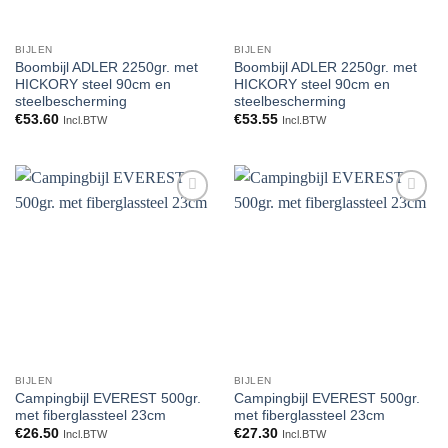
BIJLEN
BIJLEN
Boombijl ADLER 2250gr. met
Boombijl ADLER 2250gr. met
HICKORY steel 90cm en
HICKORY steel 90cm en
steelbescherming
steelbescherming
€
53.60
€
53.55
Incl.BTW
Incl.BTW
Toevoegen
Toevoegen
aan
aan
verlanglijst
verlanglijst
BIJLEN
BIJLEN
Campingbijl EVEREST 500gr.
Campingbijl EVEREST 500gr.
met fiberglassteel 23cm
met fiberglassteel 23cm
€
26.50
€
27.30
Incl.BTW
Incl.BTW