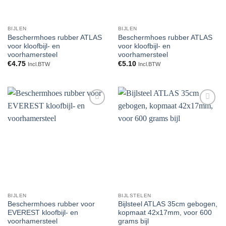
BIJLEN
BIJLEN
Beschermhoes rubber ATLAS
Beschermhoes rubber ATLAS
voor kloofbijl- en
voor kloofbijl- en
voorhamersteel
voorhamersteel
€
4.75
€
5.10
Incl.BTW
Incl.BTW
Toevoegen
Toevoegen
aan
aan
verlanglijst
verlanglijst
BIJLEN
BIJLSTELEN
Beschermhoes rubber voor
Bijlsteel ATLAS 35cm gebogen,
EVEREST kloofbijl- en
kopmaat 42x17mm, voor 600
voorhamersteel
grams bijl