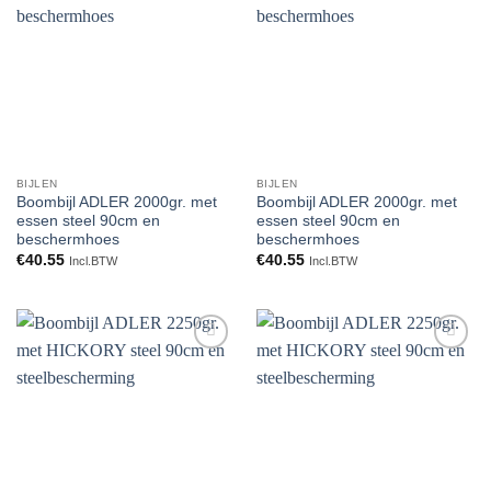
Toevoegen
Toevoegen
aan
aan
verlanglijst
verlanglijst
BIJLEN
BIJLEN
Boombijl ADLER 2000gr. met
Boombijl ADLER 2000gr. met
essen steel 90cm en
essen steel 90cm en
beschermhoes
beschermhoes
€
40.55
€
40.55
Incl.BTW
Incl.BTW
Toevoegen
Toevoegen
aan
aan
verlanglijst
verlanglijst