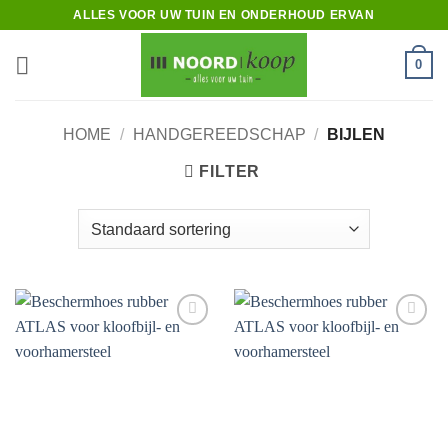
Ga
ALLES VOOR UW TUIN EN ONDERHOUD ERVAN
naar
inhoud
0
HOME
/
HANDGEREEDSCHAP
/
BIJLEN
FILTER
Toevoegen
Toevoegen
aan
aan
verlanglijst
verlanglijst