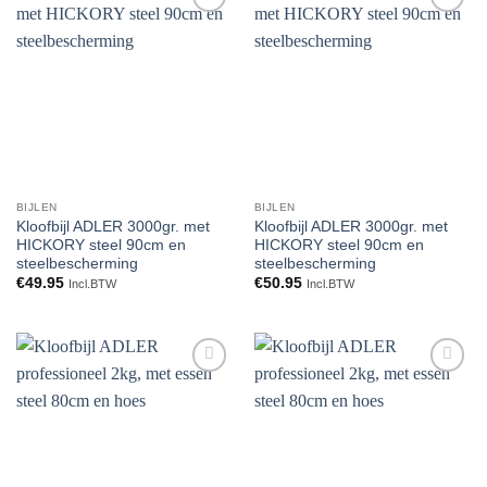
Toevoegen
Toevoegen
aan
aan
verlanglijst
verlanglijst
BIJLEN
BIJLEN
Kloofbijl ADLER 3000gr. met
Kloofbijl ADLER 3000gr. met
HICKORY steel 90cm en
HICKORY steel 90cm en
steelbescherming
steelbescherming
€
49.95
€
50.95
Incl.BTW
Incl.BTW
Toevoegen
Toevoegen
aan
aan
verlanglijst
verlanglijst