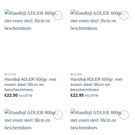
Toevoegen
Toevoegen
aan
aan
verlanglijst
verlanglijst
BIJLEN
BIJLEN
Handbijl ADLER 600gr. met
Handbijl ADLER 600gr. met
essen steel 36cm en
essen steel 36cm en
beschermhoes
beschermhoes
€
22.50
€
22.95
Incl.BTW
Incl.BTW
Toevoegen
Toevoegen
aan
aan
verlanglijst
verlanglijst