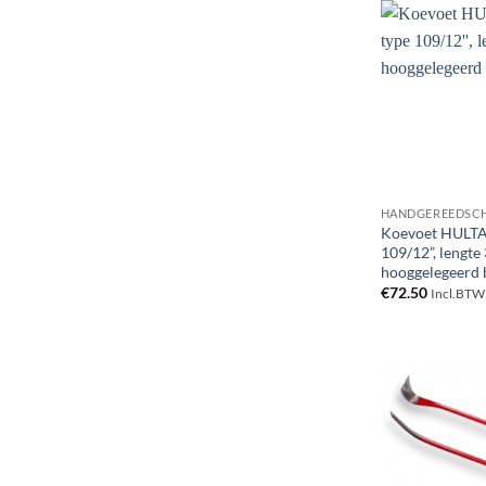
HANDGEREEDSC
Koevoet HULTA
109/12”, lengte
hooggelegeerd 
€
72.50
Incl.BTW