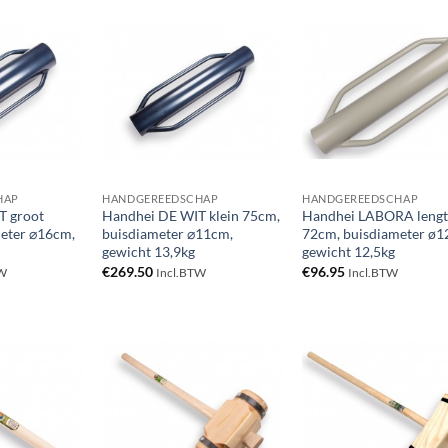
Toevoegen
Toevoegen
Toevoe
aan
aan
aan
verlanglijst
verlanglijst
verlangl
HAP
HANDGEREEDSCHAP
HANDGEREEDSCHAP
T groot
Handhei DE WIT klein 75cm,
Handhei LABORA lengt
eter ⌀16cm,
buisdiameter ⌀11cm,
72cm, buisdiameter ø1
gewicht 13,9kg
gewicht 12,5kg
€
269.50
€
96.95
TW
Incl.BTW
Incl.BTW
Toevoegen
Toevoegen
Toevoe
aan
aan
aan
verlanglijst
verlanglijst
verlangl