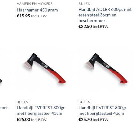
HAMERS EN MOKERS
BIJLEN
Handbijl ADLER 600gr. met
Haarhamer 450 gram
essen steel 36cm en
€
15.95
Incl.BTW
beschermhoes
€
22.50
Incl.BTW
gen
Toevoegen
Toevoegen
aan
aan
ijst
verlanglijst
verlanglijst
BIJLEN
BIJLEN
 met
Handbijl EVEREST 800gr.
Handbijl EVEREST 800gr.
met fiberglassteel 43cm
met fiberglassteel 43cm
€
25.00
€
25.70
Incl.BTW
Incl.BTW