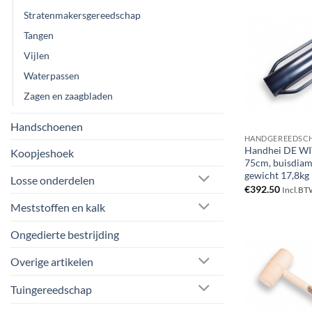
Stratenmakersgereedschap
Tangen
Vijlen
Waterpassen
Zagen en zaagbladen
Handschoenen
HANDGEREEDSC
Handhei DE WI
Koopjeshoek
75cm, buisdiam
gewicht 17,8kg
Losse onderdelen
€
392.50
Incl.B
Meststoffen en kalk
Ongedierte bestrijding
Overige artikelen
Tuingereedschap