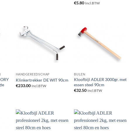
€
5.80
Incl.BTW
gen
Toevoegen
Toevoegen
aan
aan
ijst
verlanglijst
verlanglijst
N
HANDGEREEDSCHAP
BIJLEN
KORY
Kloofbijl ADLER 3000gr. met
Klinkertrekker DE WIT 90cm
gte
essen steel 90cm
€
233.00
Incl.BTW
€
32.50
Incl.BTW
gen
Toevoegen
Toevoegen
aan
aan