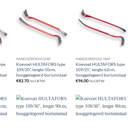
gen
Toevoegen
Toevoegen
aan
aan
ijst
verlanglijst
verlanglijst
HANDGEREEDSCHAP
HANDGEREEDSCHAP
ype
Koevoet HULTAFORS type
Koevoet HULTAFORS type
109/20”, lengte 50cm,
109/25”, lengte 62cm,
taal
hooggelegeerd boriumstaal
hooggelegeerd boriumstaal
€
82.70
€
96.00
Incl.BTW
Incl.BTW
gen
Toevoegen
Toevoegen
aan
aan
ijst
verlanglijst
verlanglijst