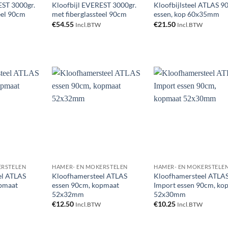
EST 3000gr.
Kloofbijl EVEREST 3000gr.
Kloofbijlsteel ATLAS 
eel 90cm
met fiberglassteel 90cm
essen, kop 60x35mm
€
54.55
€
21.50
Incl.BTW
Incl.BTW
Toevoegen
Toevoegen
Toevoe
aan
aan
aan
verlanglijst
verlanglijst
verlangl
ERSTELEN
HAMER- EN MOKERSTELEN
HAMER- EN MOKERSTELE
el ATLAS
Kloofhamersteel ATLAS
Kloofhamersteel ATLA
opmaat
essen 90cm, kopmaat
Import essen 90cm, ko
52x32mm
52x30mm
€
12.50
€
10.25
Incl.BTW
Incl.BTW