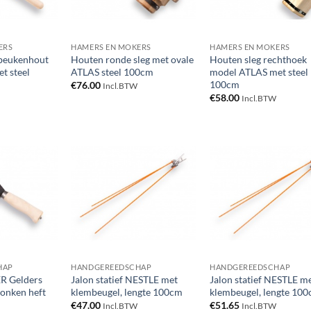
ERS
HAMERS EN MOKERS
HAMERS EN MOKERS
beukenhout
Houten ronde sleg met ovale
Houten sleg rechthoek
t steel
ATLAS steel 100cm
model ATLAS met steel
100cm
€
76.00
Incl.BTW
€
58.00
Incl.BTW
Toevoegen
Toevoegen
Toevoe
aan
aan
aan
verlanglijst
verlanglijst
verlangl
HAP
HANDGEREEDSCHAP
HANDGEREEDSCHAP
R Gelders
Jalon statief NESTLE met
Jalon statief NESTLE m
lonken heft
klembeugel, lengte 100cm
klembeugel, lengte 10
€
47.00
€
51.65
Incl.BTW
Incl.BTW