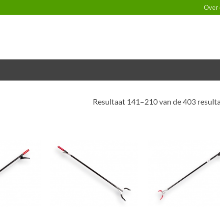
Over 
Resultaat 141–210 van de 403 result
Toevoegen
Toevoegen
Toevoe
aan
aan
aan
verlanglijst
verlanglijst
verlangl