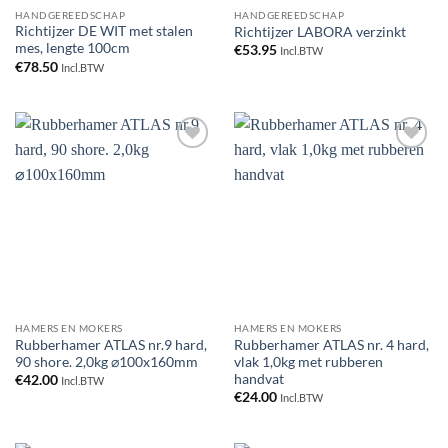
HANDGEREEDSCHAP
HANDGEREEDSCHAP
Richtijzer DE WIT met stalen
Richtijzer LABORA verzinkt
mes, lengte 100cm
€
53.95
Incl.BTW
€
78.50
Incl.BTW
Toevoegen
Toevoegen
aan
aan
verlanglijst
verlanglijst
HAMERS EN MOKERS
HAMERS EN MOKERS
Rubberhamer ATLAS nr.9 hard,
Rubberhamer ATLAS nr. 4 hard,
90 shore. 2,0kg ⌀100x160mm
vlak 1,0kg met rubberen
handvat
€
42.00
Incl.BTW
€
24.00
Incl.BTW