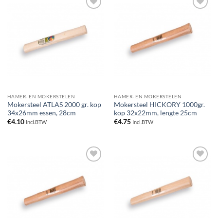
Toevoegen
Toevoegen
aan
aan
verlanglijst
verlanglijst
HAMER- EN MOKERSTELEN
HAMER- EN MOKERSTELEN
Mokersteel ATLAS 2000 gr. kop
Mokersteel HICKORY 1000gr.
34x26mm essen, 28cm
kop 32x22mm, lengte 25cm
€
4.10
€
4.75
Incl.BTW
Incl.BTW
Toevoegen
Toevoegen
aan
aan
verlanglijst
verlanglijst