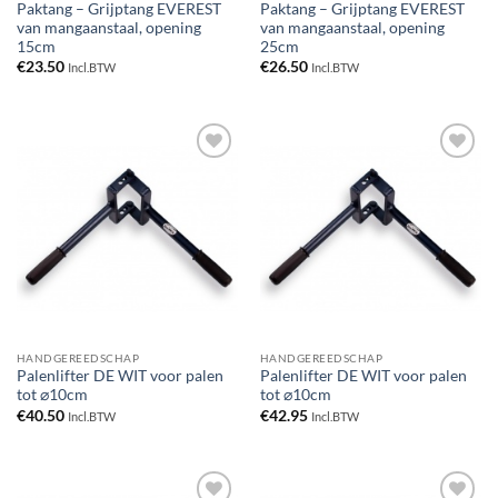
Paktang – Grijptang EVEREST
Paktang – Grijptang EVEREST
van mangaanstaal, opening
van mangaanstaal, opening
15cm
25cm
€
23.50
€
26.50
Incl.BTW
Incl.BTW
Toevoegen
Toevoegen
aan
aan
verlanglijst
verlanglijst
HANDGEREEDSCHAP
HANDGEREEDSCHAP
Palenlifter DE WIT voor palen
Palenlifter DE WIT voor palen
tot ⌀10cm
tot ⌀10cm
€
40.50
€
42.95
Incl.BTW
Incl.BTW