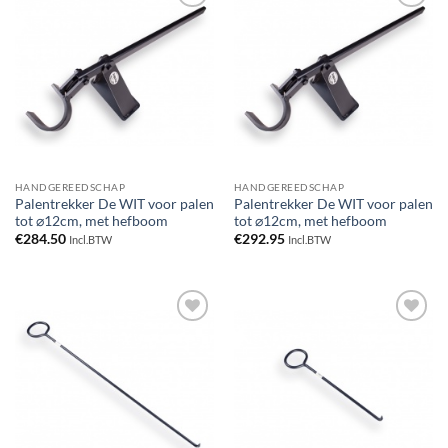
Toevoegen
Toevoegen
aan
aan
verlanglijst
verlanglijst
HANDGEREEDSCHAP
HANDGEREEDSCHAP
Palentrekker De WIT voor palen
Palentrekker De WIT voor palen
tot ⌀12cm, met hefboom
tot ⌀12cm, met hefboom
€
284.50
€
292.95
Incl.BTW
Incl.BTW
Toevoegen
Toevoegen
aan
aan
verlanglijst
verlanglijst