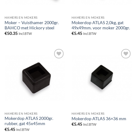
HAMERS EN MOKERS
HAMERS EN MOKERS
Moker – Vuisthamer 2000gr.
Mokerdop ATLAS 2,0kg, gat
BAHCO met Hickory steel
49x49mm. voor moker 2000gr.
€
50.35
€
5.45
Incl.BTW
Incl.BTW
Toevoegen
Toevoegen
aan
aan
verlanglijst
verlanglijst
HAMERS EN MOKERS
HAMERS EN MOKERS
Mokerdop ATLAS 2000gr.
Mokerdop ATLAS 36×36 mm
rubber, gat 45x45mm
€
5.45
Incl.BTW
€
5.45
Incl.BTW