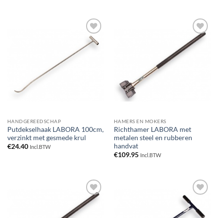
Toevoegen
Toevoegen
aan
aan
verlanglijst
verlanglijst
HANDGEREEDSCHAP
HAMERS EN MOKERS
Putdekselhaak LABORA 100cm,
Richthamer LABORA met
verzinkt met gesmede krul
metalen steel en rubberen
handvat
€
24.40
Incl.BTW
€
109.95
Incl.BTW
Toevoegen
Toevoegen
aan
aan
verlanglijst
verlanglijst