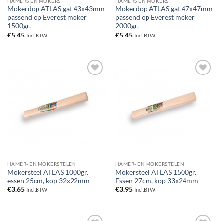
HAMERS EN MOKERS
HAMERS EN MOKERS
Mokerdop ATLAS gat 43x43mm
Mokerdop ATLAS gat 47x47mm
passend op Everest moker
passend op Everest moker
1500gr.
2000gr.
€
5.45
€
5.45
Incl.BTW
Incl.BTW
Toevoegen
Toevoegen
aan
aan
verlanglijst
verlanglijst
HAMER- EN MOKERSTELEN
HAMER- EN MOKERSTELEN
Mokersteel ATLAS 1000gr.
Mokersteel ATLAS 1500gr.
essen 25cm, kop 32x22mm
Essen 27cm, kop 33x24mm
€
3.65
€
3.95
Incl.BTW
Incl.BTW