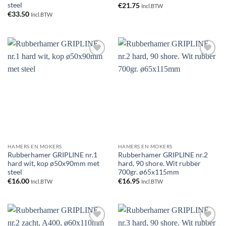
steel
€
21.75
Incl.BTW
€
33.50
Incl.BTW
Toevoegen
Toevoegen
aan
aan
verlanglijst
verlanglijst
HAMERS EN MOKERS
HAMERS EN MOKERS
Rubberhamer GRIPLINE nr.1
Rubberhamer GRIPLINE nr.2
hard wit, kop ø50x90mm met
hard, 90 shore. Wit rubber
steel
700gr. ø65x115mm
€
16.00
€
16.95
Incl.BTW
Incl.BTW