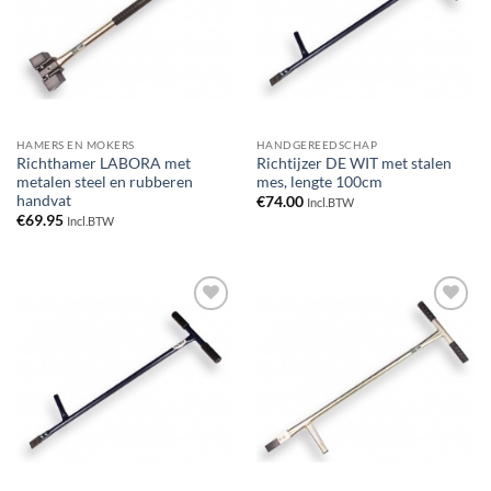
HAMERS EN MOKERS
HANDGEREEDSCHAP
Richthamer LABORA met
Richtijzer DE WIT met stalen
metalen steel en rubberen
mes, lengte 100cm
handvat
€
74.00
Incl.BTW
€
69.95
Incl.BTW
Toevoegen
Toevoegen
aan
aan
verlanglijst
verlanglijst