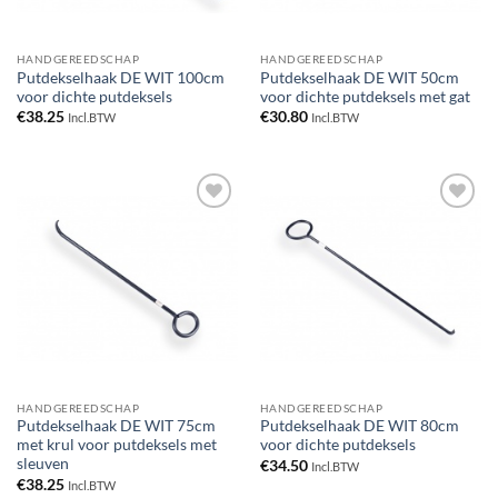
HANDGEREEDSCHAP
HANDGEREEDSCHAP
Putdekselhaak DE WIT 100cm
Putdekselhaak DE WIT 50cm
voor dichte putdeksels
voor dichte putdeksels met gat
€
38.25
€
30.80
Incl.BTW
Incl.BTW
Toevoegen
Toevoegen
aan
aan
verlanglijst
verlanglijst
HANDGEREEDSCHAP
HANDGEREEDSCHAP
Putdekselhaak DE WIT 75cm
Putdekselhaak DE WIT 80cm
met krul voor putdeksels met
voor dichte putdeksels
sleuven
€
34.50
Incl.BTW
€
38.25
Incl.BTW