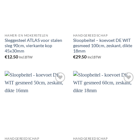
HAMER- EN MOKERSTELEN
HANDGEREEDSCHAP
Sleggesteel ATLAS voor stalen
Sloopbeitel – koevoet DE WIT
sleg 90cm, vierkante kop
gesmeed 100cm, zeskant, dikte
45x30mm
18mm
€
12.50
€
29.50
Incl.BTW
Incl.BTW
Toevoegen
Toevoegen
aan
aan
verlanglijst
verlanglijst
HANDGEREEDSCHAP
HANDGEREEDSCHAP