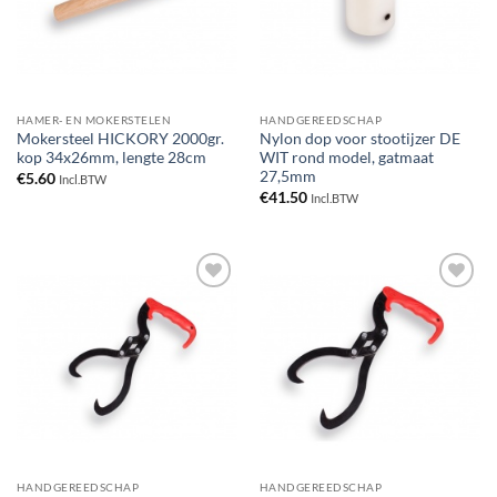
HAMER- EN MOKERSTELEN
HANDGEREEDSCHAP
Mokersteel HICKORY 2000gr.
Nylon dop voor stootijzer DE
kop 34x26mm, lengte 28cm
WIT rond model, gatmaat
27,5mm
€
5.60
Incl.BTW
€
41.50
Incl.BTW
Toevoegen
Toevoegen
aan
aan
verlanglijst
verlanglijst
HANDGEREEDSCHAP
HANDGEREEDSCHAP