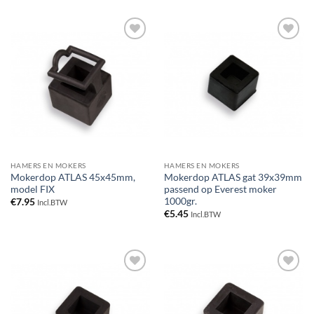
Toevoegen
Toevoegen
aan
aan
verlanglijst
verlanglijst
HAMERS EN MOKERS
HAMERS EN MOKERS
Mokerdop ATLAS 45x45mm,
Mokerdop ATLAS gat 39x39mm
model FIX
passend op Everest moker
1000gr.
€
7.95
Incl.BTW
€
5.45
Incl.BTW
Toevoegen
Toevoegen
aan
aan
verlanglijst
verlanglijst