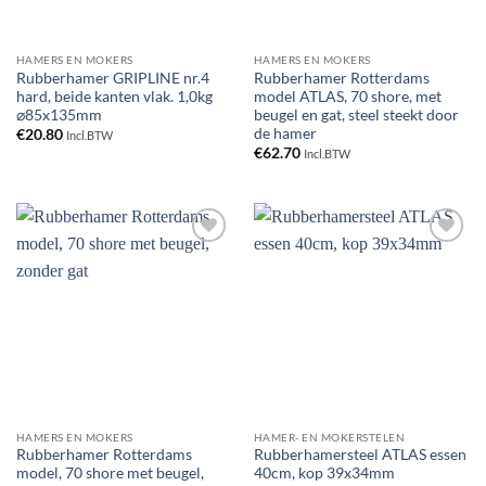
HAMERS EN MOKERS
HAMERS EN MOKERS
Rubberhamer GRIPLINE nr.4
Rubberhamer Rotterdams
hard, beide kanten vlak. 1,0kg
model ATLAS, 70 shore, met
⌀85x135mm
beugel en gat, steel steekt door
de hamer
€
20.80
Incl.BTW
€
62.70
Incl.BTW
Toevoegen
Toevoegen
aan
aan
verlanglijst
verlanglijst
HAMERS EN MOKERS
HAMER- EN MOKERSTELEN
Rubberhamer Rotterdams
Rubberhamersteel ATLAS essen
model, 70 shore met beugel,
40cm, kop 39x34mm