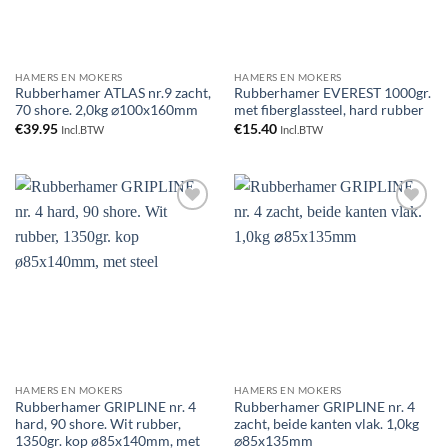
HAMERS EN MOKERS
HAMERS EN MOKERS
Rubberhamer ATLAS nr.9 zacht,
Rubberhamer EVEREST 1000gr.
70 shore. 2,0kg ⌀100x160mm
met fiberglassteel, hard rubber
€
39.95
€
15.40
Incl.BTW
Incl.BTW
Toevoegen
Toevoegen
aan
aan
verlanglijst
verlanglijst
HAMERS EN MOKERS
HAMERS EN MOKERS
Rubberhamer GRIPLINE nr. 4
Rubberhamer GRIPLINE nr. 4
hard, 90 shore. Wit rubber,
zacht, beide kanten vlak. 1,0kg
1350gr. kop ø85x140mm, met
⌀85x135mm