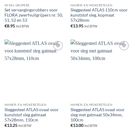
AFVAL GRIJPERS
HAMER- EN MOKERSTELEN
Set vervangingsrubbers voor
Sleggesteel ATLAS 110cm voor
FLORA zwerfvuilgrijpers nr. 50,
kunststof sleg, kopmaat
51, 52 en 53
57x28mm
€
8.95
€
13.95
Incl.BTW
Incl.BTW
Toevoegen
Toevoegen
aan
aan
verlanglijst
verlanglijst
HAMER- EN MOKERSTELEN
HAMER- EN MOKERSTELEN
Sleggesteel ATLAS ovaal voor
Sleggesteel ATLAS ovaal voor
kunststof sleg gatmaat
sleg met gatmaat 50x34mm,
57x28mm, 110cm
100cm
€
13.25
€
13.00
Incl.BTW
Incl.BTW