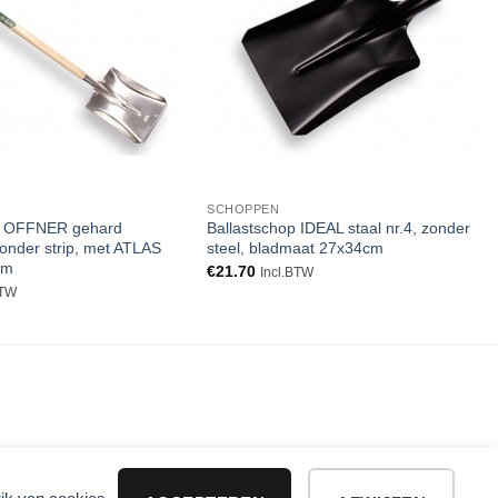
verlanglijst
verlanglijst
SCHOPPEN
p OFFNER gehard
Ballastschop IDEAL staal nr.4, zonder
onder strip, met ATLAS
steel, bladmaat 27x34cm
cm
€
21.70
Incl.BTW
BTW