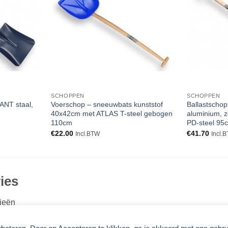
verlanglijst
verlanglijst
SCHOPPEN
SCHOPPEN
ANT staal,
Voerschop – sneeuwbats kunststof
Ballastscho
40x42cm met ATLAS T-steel gebogen
aluminium, z
110cm
PD-steel 95
€
22.00
€
41.70
Incl.BTW
Incl.
ies
ieën