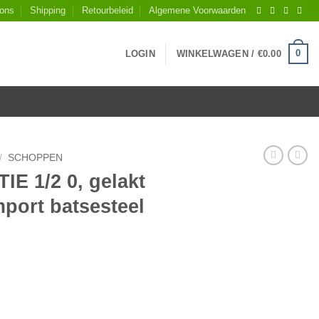
 ons
Shipping
Retourbeleid
Algemene Voorwaarden
0
LOGIN
WINKELWAGEN /
€
0.00
/
SCHOPPEN
E 1/2 0, gelakt
port batsesteel
t met essen PE Import batsesteel 130cm aantal