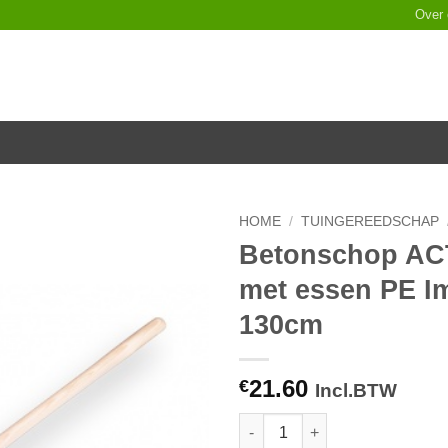
Over
HOME
/
TUINGEREEDSCHAP
Betonschop ACTI
Toevoegen
met essen PE Im
aan
verlanglijst
130cm
21.60
€
Incl.BTW
Betonschop ACTIE 1/2 0, gelak