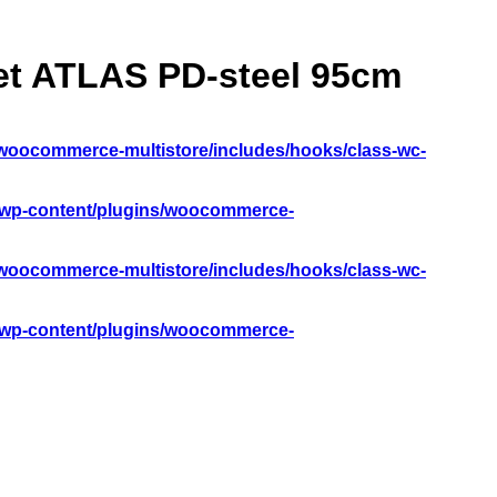
et ATLAS PD-steel 95cm
woocommerce-multistore/includes/hooks/class-wc-
/wp-content/plugins/woocommerce-
woocommerce-multistore/includes/hooks/class-wc-
/wp-content/plugins/woocommerce-