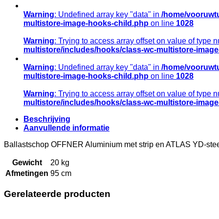
zonder
strip,
Warning
: Undefined array key "data" in
/home/vooruwtu
met
multistore-image-hooks-child.php
on line
1028
ATLAS
PD-
Warning
: Trying to access array offset on value of type n
steel
multistore/includes/hooks/class-wc-multistore-imag
95cm
aantal
Warning
: Undefined array key "data" in
/home/vooruwtu
multistore-image-hooks-child.php
on line
1028
Warning
: Trying to access array offset on value of type n
multistore/includes/hooks/class-wc-multistore-imag
Beschrijving
Aanvullende informatie
Ballastschop OFFNER Aluminium met strip en ATLAS YD-stee
Gewicht
20 kg
Afmetingen
95 cm
Gerelateerde producten