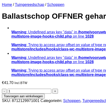
Home
/
Tuingereedschap
/
Schoppen
Ballastschop OFFNER gehard
Warning
: Undefined array key "data" in
/home/vooruwtu
multistore-image-hooks-child.php
on line
1028
Warning
: Trying to access array offset on value of type n
multistore/includes/hooks/class-wc-multistore-imag
Warning
: Undefined array key "data" in
/home/vooruwtu
multistore-image-hooks-child.php
on line
1028
Warning
: Trying to access array offset on value of type n
multistore/includes/hooks/class-wc-multistore-imag
€
41.70
Incl.BTW
Ballastschop
OFFNER
Toevoegen aan winkelwagen
gehard
SKU:
8712129971001
Categorieën:
Schoppen
,
Tuingereedsc
aluminium,