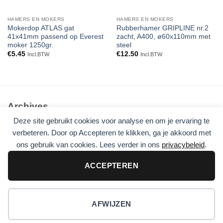
HAMERS EN MOKERS
HAMERS EN MOKERS
Mokerdop ATLAS gat
Rubberhamer GRIPLINE nr.2
41x41mm passend op Everest
zacht, A400, ø60x110mm met
moker 1250gr.
steel
€
5.45
€
12.50
Incl.BTW
Incl.BTW
Archives
Deze site gebruikt cookies voor analyse en om je ervaring te
Geen archieven om te tonen.
verbeteren. Door op Accepteren te klikken, ga je akkoord met
ons gebruik van cookies. Lees verder in ons
privacybeleid
.
Categories
Geen categorieën
ACCEPTEREN
De beste tuingereedschap en service die je kunt krijgen voor je
tuin
AFWIJZEN
Visa
PayPal
Stripe
MasterCard
Cash
gerben sibon
On
Copyright 2026 ©
Flatsome Theme