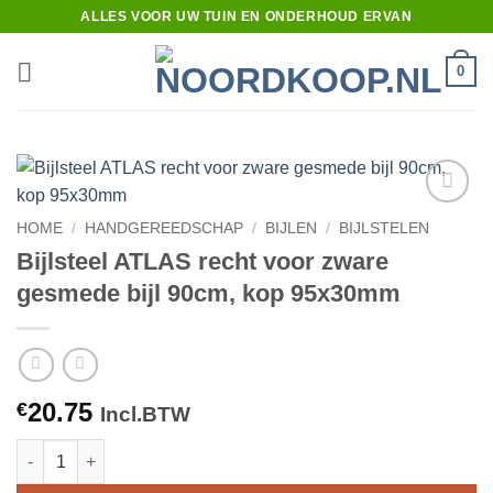
Ga
ALLES VOOR UW TUIN EN ONDERHOUD ERVAN
naar
inhoud
0
Toevoegen
HOME
/
HANDGEREEDSCHAP
/
BIJLEN
/
BIJLSTELEN
aan
Bijlsteel ATLAS recht voor zware
verlanglijst
gesmede bijl 90cm, kop 95x30mm
20.75
€
Incl.BTW
Bijlsteel ATLAS recht voor zware gesmede bijl 90cm, kop 95x3