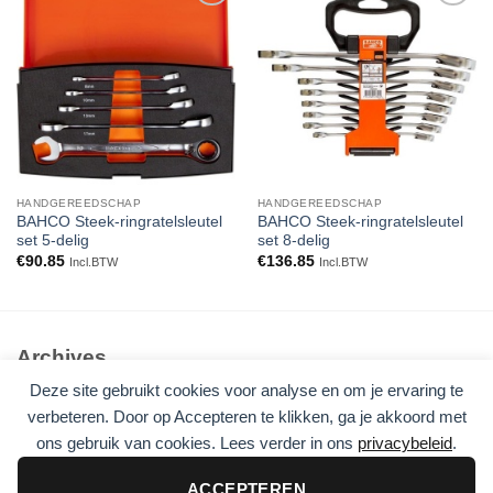
Toevoegen
Toevoegen
aan
aan
verlanglijst
verlanglijst
HANDGEREEDSCHAP
HANDGEREEDSCHAP
BAHCO Steek-ringratelsleutel
BAHCO Steek-ringratelsleutel
set 5-delig
set 8-delig
€
90.85
€
136.85
Incl.BTW
Incl.BTW
Archives
Deze site gebruikt cookies voor analyse en om je ervaring te
Geen archieven om te tonen.
verbeteren. Door op Accepteren te klikken, ga je akkoord met
ons gebruik van cookies. Lees verder in ons
privacybeleid
.
Categories
Geen categorieën
ACCEPTEREN