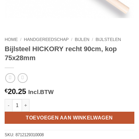
HOME
/
HANDGEREEDSCHAP
/
BIJLEN
/
BIJLSTELEN
Bijlsteel HICKORY recht 90cm, kop
75x28mm
20.25
€
Incl.BTW
Bijlsteel HICKORY recht 90cm, kop 75x28mm aantal
TOEVOEGEN AAN WINKELWAGEN
SKU:
8712129310008