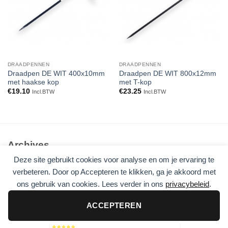
DRAADPENNEN
DRAADPENNEN
Draadpen DE WIT 400x10mm
Draadpen DE WIT 800x12mm
met haakse kop
met T-kop
€
19.10
€
23.25
Incl.BTW
Incl.BTW
Archives
Deze site gebruikt cookies voor analyse en om je ervaring te
Geen archieven om te tonen.
verbeteren. Door op Accepteren te klikken, ga je akkoord met
ons gebruik van cookies. Lees verder in ons
privacybeleid
.
Categories
Geen categorieën
ACCEPTEREN