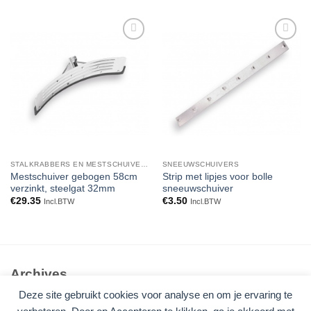
Toevoegen
Toevoegen
aan
aan
verlanglijst
verlanglijst
STALKRABBERS EN MESTSCHUIVERS
SNEEUWSCHUIVERS
Mestschuiver gebogen 58cm
Strip met lipjes voor bolle
verzinkt, steelgat 32mm
sneeuwschuiver
€
29.35
€
3.50
Incl.BTW
Incl.BTW
Archives
Deze site gebruikt cookies voor analyse en om je ervaring te
Geen archieven om te tonen.