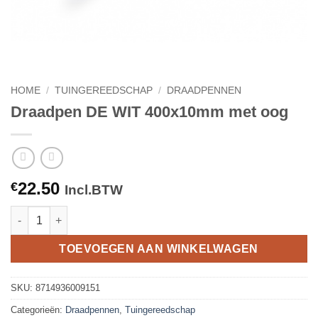
HOME
/
TUINGEREEDSCHAP
/
DRAADPENNEN
Draadpen DE WIT 400x10mm met oog
22.50
€
Incl.BTW
Draadpen DE WIT 400x10mm met oog aantal
TOEVOEGEN AAN WINKELWAGEN
SKU:
8714936009151
Categorieën:
Draadpennen
,
Tuingereedschap