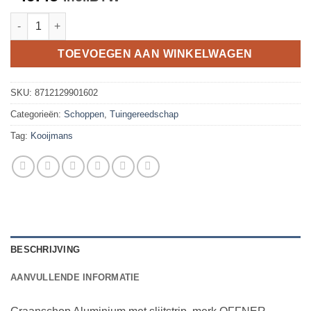
Graanschop OFFNER gehard aluminium, met strip, met ATLAS P
TOEVOEGEN AAN WINKELWAGEN
SKU:
8712129901602
Categorieën:
Schoppen
,
Tuingereedschap
Tag:
Kooijmans
BESCHRIJVING
AANVULLENDE INFORMATIE