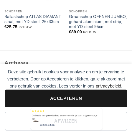
SCHOPPEN
SCHOPPEN
Ballastschop ATLAS DIAMANT
Graanschop OFFNER JUMBO,
staal, met YD steel, 26x33cm
gehard aluminium, met strip,
met YD-steel 95cm
€
25.75
Incl.BTW
€
89.00
Incl.BTW
Archives
Deze site gebruikt cookies voor analyse en om je ervaring te
Geen archieven om te tonen.
verbeteren. Door op Accepteren te klikken, ga je akkoord met
ons gebruik van cookies. Lees verder in ons
privacybeleid
.
Categories
Geen categorieën
ACCEPTEREN
De beste tuingereedschap en service die je kunt krijgen voor je
tuin
AFWIJZEN
Visa
PayPal
Stripe
MasterCard
Cash
On
gerben sibon
Copyright 2026 ©
Flatsome Theme