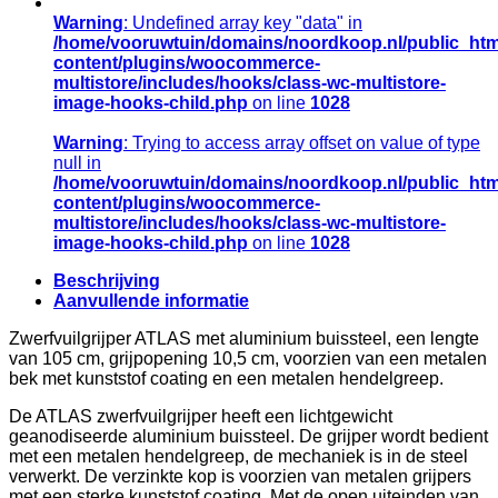
Warning
: Undefined array key "data" in
/home/vooruwtuin/domains/noordkoop.nl/public_htm
content/plugins/woocommerce-
multistore/includes/hooks/class-wc-multistore-
image-hooks-child.php
on line
1028
Warning
: Trying to access array offset on value of type
null in
/home/vooruwtuin/domains/noordkoop.nl/public_htm
content/plugins/woocommerce-
multistore/includes/hooks/class-wc-multistore-
image-hooks-child.php
on line
1028
Beschrijving
Aanvullende informatie
Zwerfvuilgrijper ATLAS met aluminium buissteel, een lengte
van 105 cm, grijpopening 10,5 cm, voorzien van een metalen
bek met kunststof coating en een metalen hendelgreep.
De ATLAS zwerfvuilgrijper heeft een lichtgewicht
geanodiseerde aluminium buissteel. De grijper wordt bedient
met een metalen hendelgreep, de mechaniek is in de steel
verwerkt. De verzinkte kop is voorzien van metalen grijpers
met een sterke kunststof coating. Met de open uiteinden van