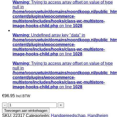
Warning
: Trying to access array offset on value of type
null in
/home/vooruwtuin/domains/noordkoop.nl/public_htm
content/plugins/woocommerce-
multistore/includes/hooks/class-wc-multistore-
image-hooks-child.php
on line
1028
Warning
: Undefined array key "data" in
/home/vooruwtuin/domains/noordkoop.nl/public_htm
content/plugins/woocommerce-
multistore/includes/hooks/class-wc-multistore-
image-hooks-child.php
on line
1028
Warning
: Trying to access array offset on value of type
null in
/home/vooruwtuin/domains/noordkoop.nl/public_htm
content/plugins/woocommerce-
multistore/includes/hooks/class-wc-multistore-
image-hooks-child.php
on line
1028
€
96.95
Incl.BTW
Handhei
LABORA
Toevoegen aan winkelwagen
lengte
SKU:
22317
Categorieën:
Handgereedschap
,
Handheien