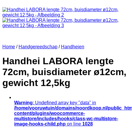
Home
/
Handgereedschap
/
Handheien
Handhei LABORA lengte
72cm, buisdiameter ø12cm,
gewicht 12,5kg
Warning
: Undefined array key "data" in
/home/vooruwtuin/domains/noordkoop.nl/public_htm
content/plugins/woocommerce-
multistore/includes/hooks/class-wc-multistore-
image-hooks-child.php
on line
1028