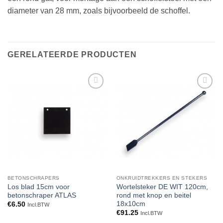
diameter van 28 mm, zoals bijvoorbeeld de schoffel.
GERELATEERDE PRODUCTEN
Toevoegen
Toevoegen
aan
aan
verlanglijst
verlanglijst
BETONSCHRAPERS
ONKRUIDTREKKERS EN STEKERS
Los blad 15cm voor
Wortelsteker DE WIT 120cm,
betonschraper ATLAS
rond met knop en beitel
18x10cm
€
6.50
Incl.BTW
€
91.25
Incl.BTW