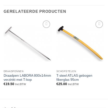
GERELATEERDE PRODUCTEN
Toevoegen
Toevoegen
aan
aan
verlanglijst
verlanglijst
DRAADPENNEN
SCHOPSTELEN
Draadpen LABORA 800x14mm
T-steel ATLAS gebogen
verzinkt met T-kop
fiberglas 95cm
€
19.50
€
25.00
Incl.BTW
Incl.BTW