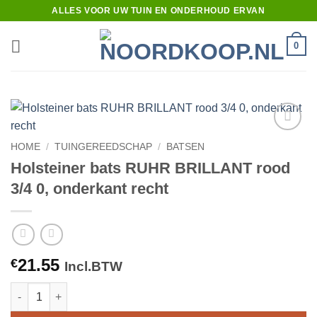
Ga
ALLES VOOR UW TUIN EN ONDERHOUD ERVAN
naar
inhoud
0
Toevoegen
HOME
/
TUINGEREEDSCHAP
/
BATSEN
aan
Holsteiner bats RUHR BRILLANT rood
verlanglijst
3/4 0, onderkant recht
21.55
€
Incl.BTW
Holsteiner bats RUHR BRILLANT rood 3/4 0, onderkant recht aa