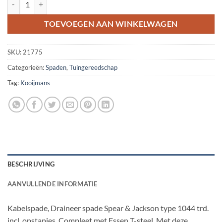
TOEVOEGEN AAN WINKELWAGEN
SKU:
21775
Categorieën:
Spaden
,
Tuingereedschap
Tag:
Kooijmans
BESCHRIJVING
AANVULLENDE INFORMATIE
Kabelspade, Draineer spade Spear & Jackson type 1044 trd.
incl. opstapjes. Compleet met Essen T-steel. Met deze