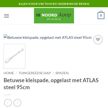
Ga
ALLES VOOR UW TUIN EN ONDERHOUD ERVAN
naar
inhoud
0
Toevoegen
aan
verlanglijst
HOME
/
TUINGEREEDSCHAP
/
SPADEN
Betuwse kleispade, opgelast met ATLAS
steel 95cm