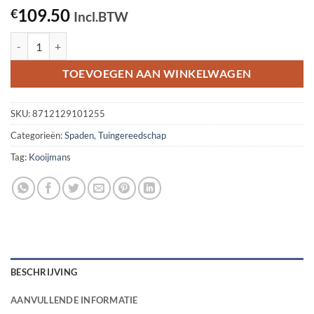
109.50
€
Incl.BTW
Betuwse kleispade, opgelast met ATLAS steel 95cm aantal
TOEVOEGEN AAN WINKELWAGEN
SKU:
8712129101255
Categorieën:
Spaden
,
Tuingereedschap
Tag:
Kooijmans
BESCHRIJVING
AANVULLENDE INFORMATIE