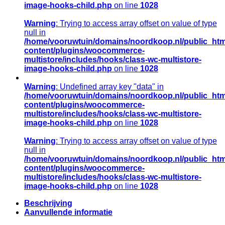
6
image-hooks-child.php
on line
1028
aantal
Warning
: Trying to access array offset on value of type
null in
/home/vooruwtuin/domains/noordkoop.nl/public_htm
content/plugins/woocommerce-
multistore/includes/hooks/class-wc-multistore-
image-hooks-child.php
on line
1028
Warning
: Undefined array key "data" in
/home/vooruwtuin/domains/noordkoop.nl/public_htm
content/plugins/woocommerce-
multistore/includes/hooks/class-wc-multistore-
image-hooks-child.php
on line
1028
Warning
: Trying to access array offset on value of type
null in
/home/vooruwtuin/domains/noordkoop.nl/public_htm
content/plugins/woocommerce-
multistore/includes/hooks/class-wc-multistore-
image-hooks-child.php
on line
1028
Beschrijving
Aanvullende informatie