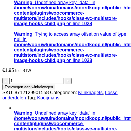
Warning
: Undefined array key "data" in
/home/vooruwtuin/domains/noordkoop.nl/public_htm
content/plugins/woocommerce-
multistore/includes/hooks/class-wc-multistore-
image-hooks-child.php
on line
1028
Warning
: Trying to access array offset on value of type
null in
/home/vooruwtuin/domains/noordkoop.nl/public_htm
content/plugins/woocommerce-
multistore/includes/hooks/class-wc-multistore-
image-hooks-child.php
on line
1028
€
1.95
Incl.BTW
Klinknagel
ATLAS
Toevoegen aan winkelwagen
los
SKU:
8712129901558
Categorieën:
Klinknagels
,
Losse
voor
onderdelen
Tag:
Kooijmans
OFFNER
strip
aluminium
Warning
: Undefined array key "data" in
graanschop,
/home/vooruwtuin/domains/noordkoop.nl/public_htm
verpakt
content/plugins/woocommerce-
per
multistore/includes/hooks/class-wc-multistore-