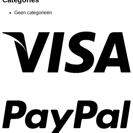
Geen categorieën
V
P