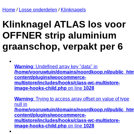
Home
/
Losse onderdelen
/
Klinknagels
Klinknagel ATLAS los voor
OFFNER strip aluminium
graanschop, verpakt per 6
Warning
: Undefined array key "data" in
/home/vooruwtuin/domains/noordkoop.nl/public_htm
content/plugins/woocommerce-
multistore/includes/hooks/class-wc-multistore-
image-hooks-child.php
on line
1028
Warning
: Trying to access array offset on value of type
null in
/home/vooruwtuin/domains/noordkoop.nl/public_htm
content/plugins/woocommerce-
multistore/includes/hooks/class-wc-multistore-
image-hooks-child.php
on line
1028