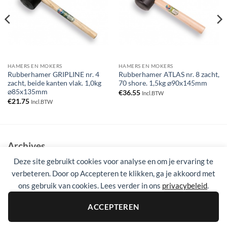
HAMERS EN MOKERS
HAMERS EN MOKERS
Rubberhamer GRIPLINE nr. 4
Rubberhamer ATLAS nr. 8 zacht,
zacht, beide kanten vlak. 1,0kg
70 shore. 1,5kg ⌀90x145mm
⌀85x135mm
€
36.55
Incl.BTW
€
21.75
Incl.BTW
Archives
Deze site gebruikt cookies voor analyse en om je ervaring te
Geen archieven om te tonen.
verbeteren. Door op Accepteren te klikken, ga je akkoord met
ons gebruik van cookies. Lees verder in ons
privacybeleid
.
Categories
Geen categorieën
ACCEPTEREN