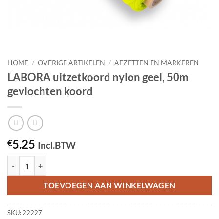
HOME
/
OVERIGE ARTIKELEN
/
AFZETTEN EN MARKEREN
LABORA uitzetkoord nylon geel, 50m
gevlochten koord
5.25
€
Incl.BTW
LABORA uitzetkoord nylon geel, 50m gevlochten koord aantal
TOEVOEGEN AAN WINKELWAGEN
SKU:
22227