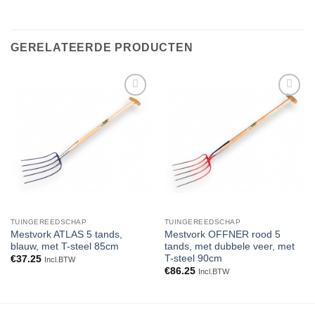
GERELATEERDE PRODUCTEN
Toevoegen
Toevoegen
aan
aan
verlanglijst
verlanglijst
TUINGEREEDSCHAP
TUINGEREEDSCHAP
Mestvork ATLAS 5 tands,
Mestvork OFFNER rood 5
blauw, met T-steel 85cm
tands, met dubbele veer, met
T-steel 90cm
€
37.25
Incl.BTW
€
86.25
Incl.BTW