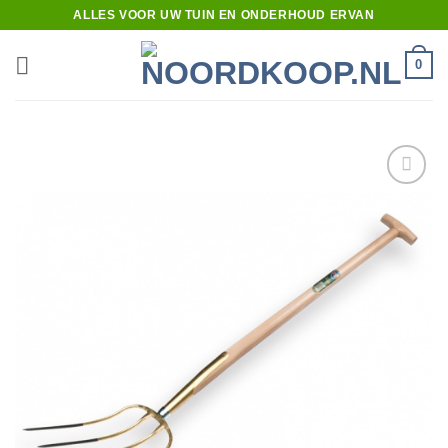
Ga
ALLES VOOR UW TUIN EN ONDERHOUD ERVAN
naar
inhoud
0
Toevoegen
aan
verlanglijst