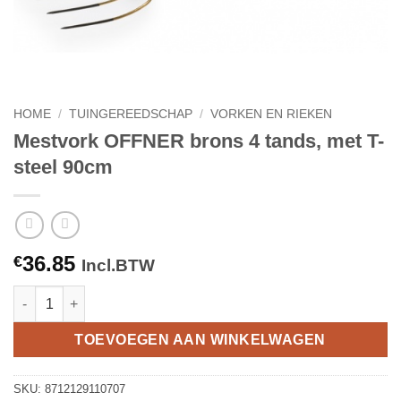
HOME
/
TUINGEREEDSCHAP
/
VORKEN EN RIEKEN
Mestvork OFFNER brons 4 tands, met T-
steel 90cm
36.85
€
Incl.BTW
Mestvork OFFNER brons 4 tands, met T-steel 90cm aantal
TOEVOEGEN AAN WINKELWAGEN
SKU:
8712129110707