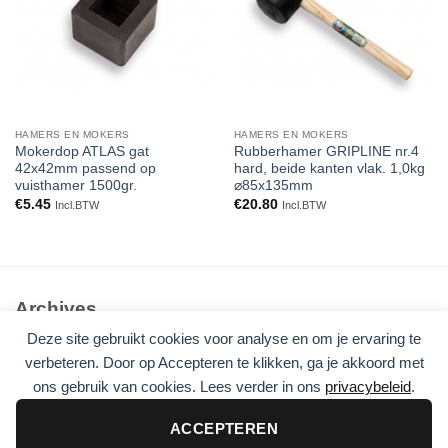
HAMERS EN MOKERS
HAMERS EN MOKERS
Mokerdop ATLAS gat
Rubberhamer GRIPLINE nr.4
42x42mm passend op
hard, beide kanten vlak. 1,0kg
vuisthamer 1500gr.
⌀85x135mm
€
5.45
€
20.80
Incl.BTW
Incl.BTW
Archives
Deze site gebruikt cookies voor analyse en om je ervaring te
Geen archieven om te tonen.
verbeteren. Door op Accepteren te klikken, ga je akkoord met
ons gebruik van cookies. Lees verder in ons
privacybeleid
.
Categories
Geen categorieën
ACCEPTEREN