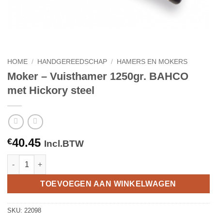
HOME
/
HANDGEREEDSCHAP
/
HAMERS EN MOKERS
Moker – Vuisthamer 1250gr. BAHCO
met Hickory steel
40.45
€
Incl.BTW
Moker - Vuisthamer 1250gr. BAHCO met Hickory steel aantal
TOEVOEGEN AAN WINKELWAGEN
SKU:
22098