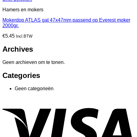
Hamers en mokers
Mokerdop ATLAS gat 47x47mm passend op Everest moker
2000gr.
€
5.45
Incl.BTW
Archives
Geen archieven om te tonen.
Categories
Geen categorieën
V