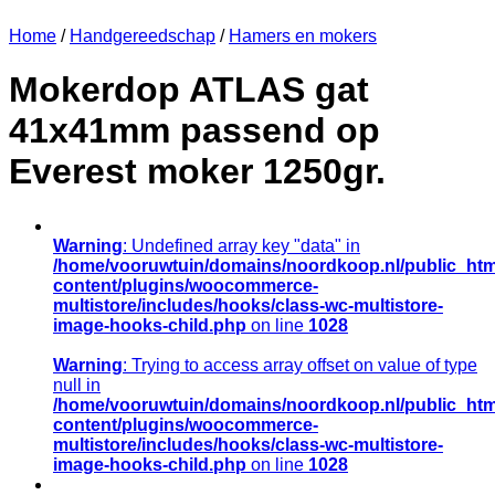
Home
/
Handgereedschap
/
Hamers en mokers
Mokerdop ATLAS gat
41x41mm passend op
Everest moker 1250gr.
Warning
: Undefined array key "data" in
/home/vooruwtuin/domains/noordkoop.nl/public_htm
content/plugins/woocommerce-
multistore/includes/hooks/class-wc-multistore-
image-hooks-child.php
on line
1028
Warning
: Trying to access array offset on value of type
null in
/home/vooruwtuin/domains/noordkoop.nl/public_htm
content/plugins/woocommerce-
multistore/includes/hooks/class-wc-multistore-
image-hooks-child.php
on line
1028