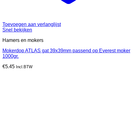
Toevoegen aan verlanglijst
Snel bekijken
Hamers en mokers
Mokerdop ATLAS gat 39x39mm passend op Everest moker
1000gr.
€
5.45
Incl.BTW