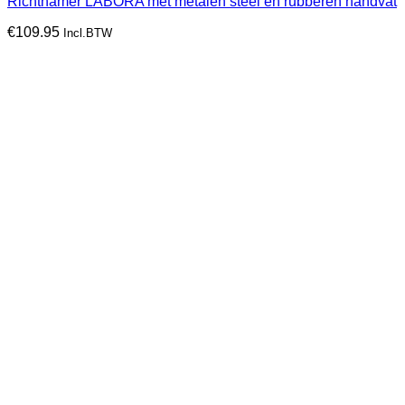
Richthamer LABORA met metalen steel en rubberen handvat
€
109.95
Incl.BTW