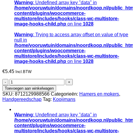
Warning
: Undefined array key "data" in
/home/vooruwtuin/domains/noordkoop.nl/public_htm
content/plugins/woocommerce-
multistore/includes/hooks/class-wc-multistore-
image-hooks-child.php
on line
1028
Warning
: Trying to access array offset on value of type
null in
/home/vooruwtuin/domains/noordkoop.nl/public_htm
content/plugins/woocommerce-
multistore/includes/hooks/class-wc-multistore-
image-hooks-child.php
on line
1028
€
5.45
Incl.BTW
Mokerdop
ATLAS
Toevoegen aan winkelwagen
gat
SKU:
8712129988566
Categorieën:
Hamers en mokers
,
41x41mm
Handgereedschap
Tag:
Kooijmans
passend
op
Everest
Warning
: Undefined array key "data" in
moker
/home/vooruwtuin/domains/noordkoop.nl/public_htm
1250gr.
content/plugins/woocommerce-
aantal
multistore/includes/hooks/class-wc-multistore-