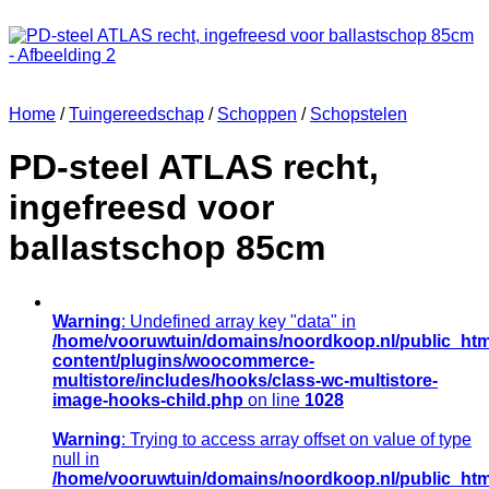
Home
/
Tuingereedschap
/
Schoppen
/
Schopstelen
PD-steel ATLAS recht,
ingefreesd voor
ballastschop 85cm
Warning
: Undefined array key "data" in
/home/vooruwtuin/domains/noordkoop.nl/public_htm
content/plugins/woocommerce-
multistore/includes/hooks/class-wc-multistore-
image-hooks-child.php
on line
1028
Warning
: Trying to access array offset on value of type
null in
/home/vooruwtuin/domains/noordkoop.nl/public_htm