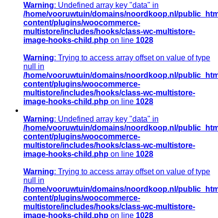
ballastschop
Warning
: Undefined array key "data" in
85cm
/home/vooruwtuin/domains/noordkoop.nl/public_htm
aantal
content/plugins/woocommerce-
multistore/includes/hooks/class-wc-multistore-
image-hooks-child.php
on line
1028
Warning
: Trying to access array offset on value of type
null in
/home/vooruwtuin/domains/noordkoop.nl/public_htm
content/plugins/woocommerce-
multistore/includes/hooks/class-wc-multistore-
image-hooks-child.php
on line
1028
Warning
: Undefined array key "data" in
/home/vooruwtuin/domains/noordkoop.nl/public_htm
content/plugins/woocommerce-
multistore/includes/hooks/class-wc-multistore-
image-hooks-child.php
on line
1028
Warning
: Trying to access array offset on value of type
null in
/home/vooruwtuin/domains/noordkoop.nl/public_htm
content/plugins/woocommerce-
multistore/includes/hooks/class-wc-multistore-
image-hooks-child.php
on line
1028