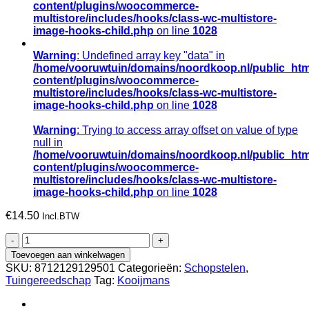
content/plugins/woocommerce-
multistore/includes/hooks/class-wc-multistore-
image-hooks-child.php
on line
1028
Warning
: Undefined array key "data" in
/home/vooruwtuin/domains/noordkoop.nl/public_htm
content/plugins/woocommerce-
multistore/includes/hooks/class-wc-multistore-
image-hooks-child.php
on line
1028
Warning
: Trying to access array offset on value of type
null in
/home/vooruwtuin/domains/noordkoop.nl/public_htm
content/plugins/woocommerce-
multistore/includes/hooks/class-wc-multistore-
image-hooks-child.php
on line
1028
€
14.50
Incl.BTW
PD-
steel
Toevoegen aan winkelwagen
ATLAS
SKU:
8712129129501
Categorieën:
Schopstelen
,
recht,
Tuingereedschap
Tag:
Kooijmans
ingefreesd
voor