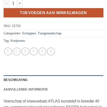
Kunststof ballastschop - voerschop ATLAS 40cm, met PE batse
TOEVOEGEN AAN WINKELWAGEN
SKU:
21719
Categorieën:
Schoppen
,
Tuingereedschap
Tag:
Kooijmans
BESCHRIJVING
AANVULLENDE INFORMATIE
Voerschop of sneeuwbats ATLAS kunststof in breedte 40