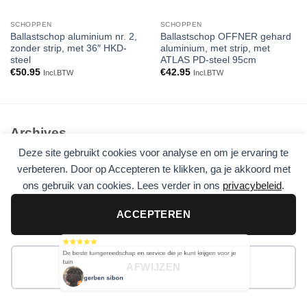
SCHOPPEN
SCHOPPEN
Ballastschop aluminium nr. 2,
Ballastschop OFFNER gehard
zonder strip, met 36″ HKD-
aluminium, met strip, met
steel
ATLAS PD-steel 95cm
€
50.95
€
42.95
Incl.BTW
Incl.BTW
Archives
Deze site gebruikt cookies voor analyse en om je ervaring te
Geen archieven om te tonen.
verbeteren. Door op Accepteren te klikken, ga je akkoord met
ons gebruik van cookies. Lees verder in ons
privacybeleid
.
Categories
Geen categorieën
ACCEPTEREN
De beste tuingereedschap en service die je kunt krijgen voor je
tuin
AFWIJZEN
Visa
PayPal
Stripe
MasterCard
Cash
gerben sibon
On
Copyright 2026 ©
Flatsome Theme
Delivery