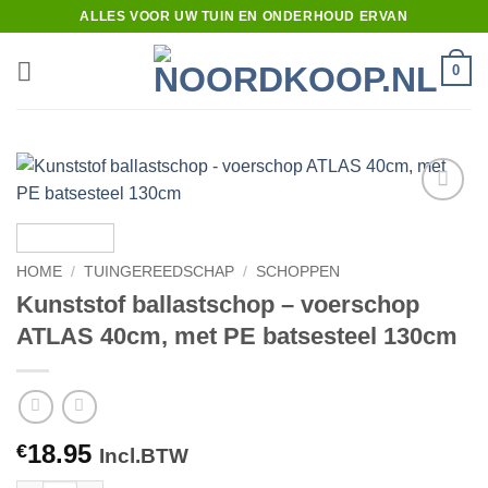
Ga
ALLES VOOR UW TUIN EN ONDERHOUD ERVAN
naar
inhoud
0
Toevoegen
aan
verlanglijst
HOME
/
TUINGEREEDSCHAP
/
SCHOPPEN
Kunststof ballastschop – voerschop
ATLAS 40cm, met PE batsesteel 130cm
18.95
€
Incl.BTW