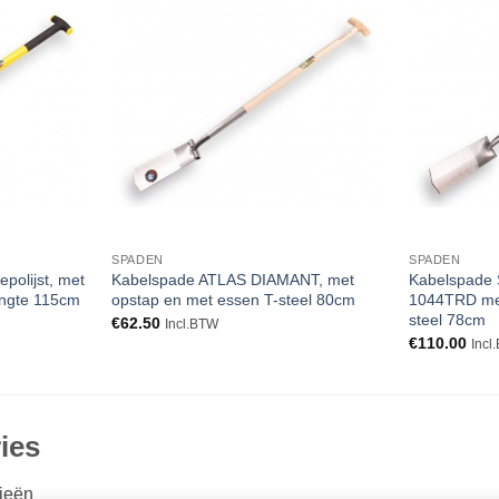
Toevoegen
Toevoegen
aan
aan
verlanglijst
verlanglijst
SPADEN
SPADEN
olijst, met
Kabelspade ATLAS DIAMANT, met
Kabelspade
lengte 115cm
opstap en met essen T-steel 80cm
1044TRD met
steel 78cm
€
62.50
Incl.BTW
€
110.00
Incl
ies
ieën