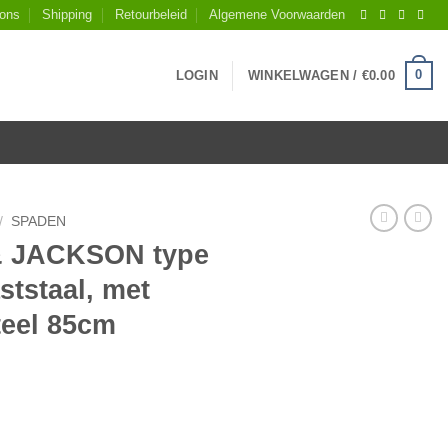
 ons
Shipping
Retourbeleid
Algemene Voorwaarden
0
LOGIN
WINKELWAGEN /
€
0.00
/
SPADEN
 JACKSON type
ststaal, met
teel 85cm
160EK, roestvaststaal, met opstap, met T-steel 85cm aantal