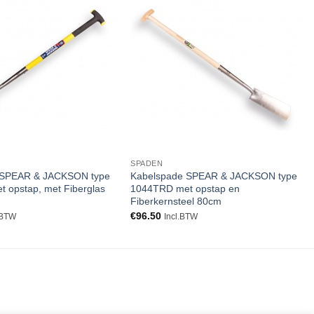
Toevoegen
Toevoegen
aan
aan
verlanglijst
verlanglijst
SPADEN
 SPEAR & JACKSON type
Kabelspade SPEAR & JACKSON type
 opstap, met Fiberglas
1044TRD met opstap en
Fiberkernsteel 80cm
€
96.50
.BTW
Incl.BTW