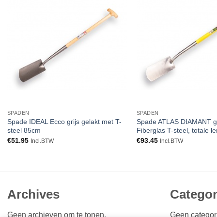
Toevoegen
aan
verlanglijst
SPADEN
SPADEN
Spade IDEAL Ecco grijs gelakt met T-
Spade ATLAS DIAMANT gep
steel 85cm
Fiberglas T-steel, totale 
€
51.95
€
93.45
Incl.BTW
Incl.BTW
Archives
Categor
Geen archieven om te tonen.
Geen categor