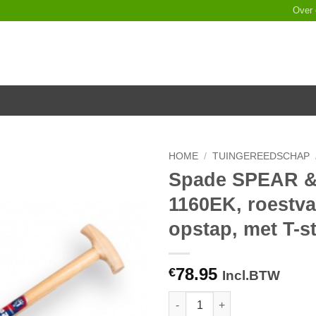
Over
HOME
/
TUINGEREEDSCHAP
Spade SPEAR &
Toevoegen
1160EK, roestva
aan
verlanglijst
opstap, met T-s
78.95
€
Incl.BTW
Spade SPEAR & JACKSON type 1