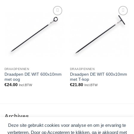
Toevoegen
Toevoegen
aan
aan
verlanglijst
verlanglijst
DRAADPENNEN
DRAADPENNEN
Draadpen DE WIT 600x10mm
Draadpen DE WIT 600x10mm
met oog
met T-kop
€
24.00
€
21.80
Incl.BTW
Incl.BTW
Archives
Deze site gebruikt cookies voor analyse en om je ervaring te
Geen archieven om te tonen.
verbeteren. Door op Accepteren te klikken, ga je akkoord met