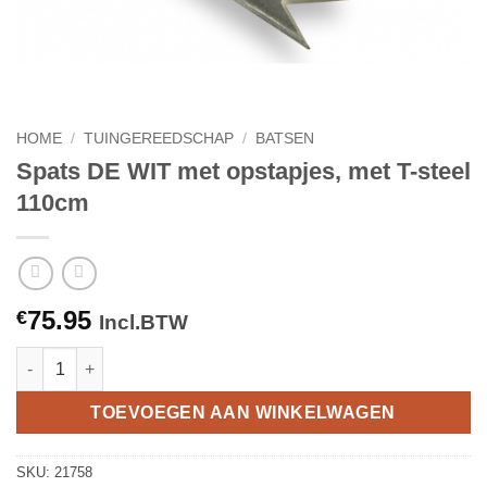
HOME
/
TUINGEREEDSCHAP
/
BATSEN
Spats DE WIT met opstapjes, met T-steel
110cm
75.95
€
Incl.BTW
Spats DE WIT met opstapjes, met T-steel 110cm aantal
TOEVOEGEN AAN WINKELWAGEN
SKU:
21758