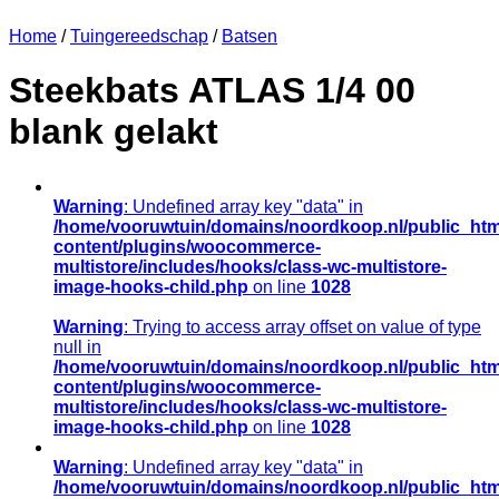
Home
/
Tuingereedschap
/
Batsen
Steekbats ATLAS 1/4 00
blank gelakt
Warning
: Undefined array key "data" in
/home/vooruwtuin/domains/noordkoop.nl/public_htm
content/plugins/woocommerce-
multistore/includes/hooks/class-wc-multistore-
image-hooks-child.php
on line
1028
Warning
: Trying to access array offset on value of type
null in
/home/vooruwtuin/domains/noordkoop.nl/public_htm
content/plugins/woocommerce-
multistore/includes/hooks/class-wc-multistore-
image-hooks-child.php
on line
1028
Warning
: Undefined array key "data" in
/home/vooruwtuin/domains/noordkoop.nl/public_htm