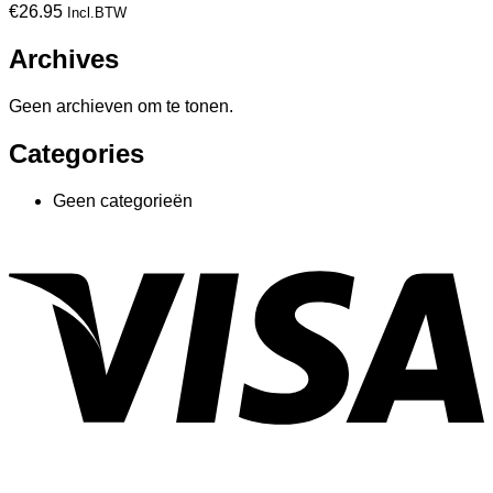
€
26.95
Incl.BTW
Archives
Geen archieven om te tonen.
Categories
Geen categorieën
V
P