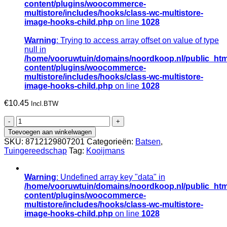
content/plugins/woocommerce-
multistore/includes/hooks/class-wc-multistore-
image-hooks-child.php
on line
1028
Warning
: Trying to access array offset on value of type
null in
/home/vooruwtuin/domains/noordkoop.nl/public_htm
content/plugins/woocommerce-
multistore/includes/hooks/class-wc-multistore-
image-hooks-child.php
on line
1028
€
10.45
Incl.BTW
Steekbats
ATLAS
Toevoegen aan winkelwagen
1/4
SKU:
8712129807201
Categorieën:
Batsen
,
00
Tuingereedschap
Tag:
Kooijmans
blank
gelakt
aantal
Warning
: Undefined array key "data" in
/home/vooruwtuin/domains/noordkoop.nl/public_htm
content/plugins/woocommerce-
multistore/includes/hooks/class-wc-multistore-
image-hooks-child.php
on line
1028