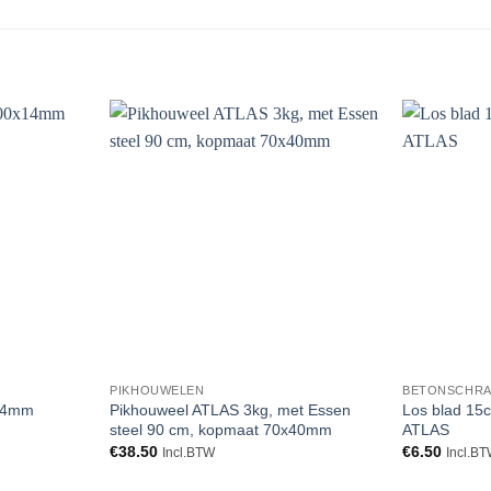
Toevoegen
Toevoegen
aan
aan
verlanglijst
verlanglijst
PIKHOUWELEN
BETONSCHRA
14mm
Pikhouweel ATLAS 3kg, met Essen
Los blad 15
steel 90 cm, kopmaat 70x40mm
ATLAS
€
38.50
€
6.50
Incl.BTW
Incl.B