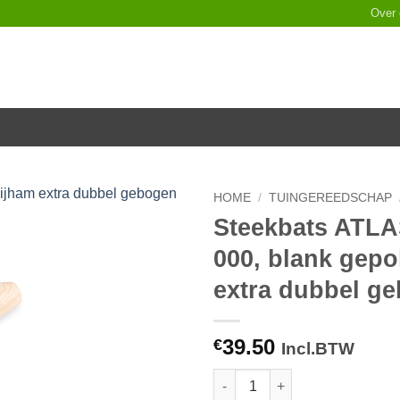
Over
HOME
/
TUINGEREEDSCHAP
Steekbats ATL
Toevoegen
000, blank gepol
aan
verlanglijst
extra dubbel g
39.50
€
Incl.BTW
Steekbats ATLAS DIAMANT 1/4 0