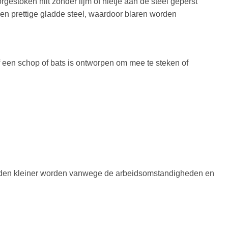
gestoken hilt zonder lijm of nietje aan de steel geperst
n prettige gladde steel, waardoor blaren worden
of een schop of bats is ontworpen om mee te steken of
 bladen kleiner worden vanwege de arbeidsomstandigheden en