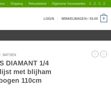
 ons
Shipping
Retourbeleid
Algemene Voorwaarden
0
LOGIN
WINKELWAGEN /
€
0.00
/
BATSEN
AS DIAMANT 1/4
ijst met blijham
ebogen 110cm
00, blank gepolijst met blijham extra dubbel gebogen 110cm aan