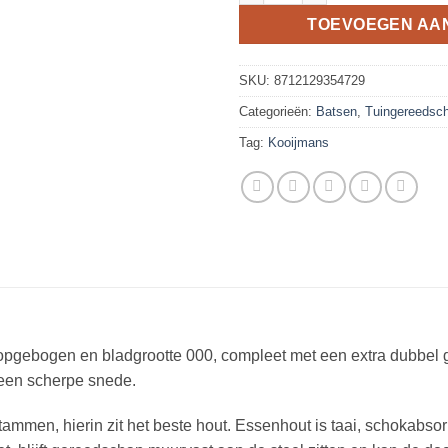
TOEVOEGEN AA
SKU:
8712129354729
Categorieën:
Batsen
,
Tuingereedsc
Tag:
Kooijmans
gebogen en bladgrootte 000, compleet met een extra dubbel g
t een scherpe snede.
men, hierin zit het beste hout. Essenhout is taai, schokabsorb