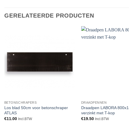
GERELATEERDE PRODUCTEN
Toevoegen
aan
verlanglijst
BETONSCHRAPERS
DRAADPENNEN
Los blad 50cm voor betonschraper
Draadpen LABORA 800x
ATLAS
verzinkt met T-kop
€
11.00
€
19.50
Incl.BTW
Incl.BTW