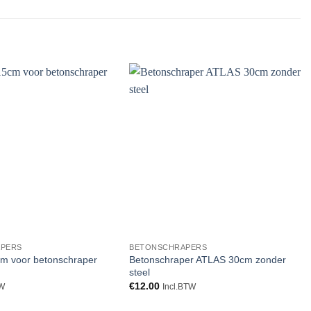
Toevoegen
Toevoegen
aan
aan
verlanglijst
verlanglijst
PERS
BETONSCHRAPERS
cm voor betonschraper
Betonschraper ATLAS 30cm zonder
steel
€
12.00
TW
Incl.BTW