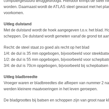
computergestuurd teruggedroogd. Hierdoor krimpt de steel niet
worden. Daarnaast wordt de ATLAS steel gewaxt met het plan
voorkomen.
Uitleg dulstand
Met de dulstand wordt de hoek aangegeven t.o.v. het blad. Ho
scheppen. De dulstand wordt gemeten vanaf de grond tot aan 
Recht: de steel staat zo goed als recht op het blad
1/4: de dul is 35 mm opgebogen, bijvoorbeeld voor steekbat
1/2: de dul is 55 mm opgebogen, bijvoorbeeld voor schepba
3/4: de dul is 70cm opgebogen, bijvoorbeeld bij schepbatse
Uitleg bladbreedte
Vroeger waren er bladbreedtes die afliepen van nummer 2 na
werden kleinere maatvoeringen in het leven geroepen.
De bladgroottes bij batsen en schoppen zijn van groot naar kl