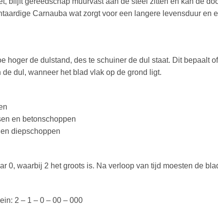
, blijft gereedschap muurvast aan de steel zitten en kan de door
taardige Carnauba wat zorgt voor een langere levensduur en ee
e hoger de dulstand, des te schuiner de dul staat. Dit bepaalt 
de dul, wanneer het blad vlak op de grond ligt.
sen
tsen en betonschoppen
n en diepschoppen
ar 0, waarbij 2 het groots is. Na verloop van tijd moesten de
ein: 2 – 1 – 0 – 00 – 000