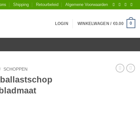
 ons
Shipping
Retourbeleid
Algemene Voorwaarden
0
LOGIN
WINKELWAGEN /
€
0.00
/
SCHOPPEN
ballastschop
, bladmaat
. 4, met strip, bladmaat 27x34cm aantal