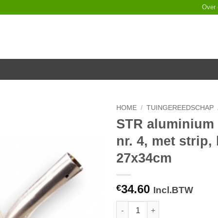
Over
HOME
/
TUINGEREEDSCHAP
STR aluminium 
Toevoegen
nr. 4, met strip
aan
verlanglijst
27x34cm
34.60
€
Incl.BTW
STR aluminium ballastschop nr