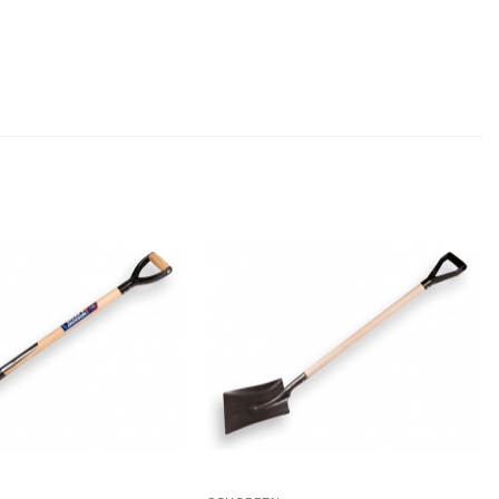
Toevoegen
Toevoegen
aan
aan
verlanglijst
verlanglijst