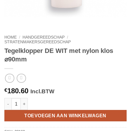
HOME
/
HANDGEREEDSCHAP
/
STRATENMAKERSGEREEDSCHAP
Tegelklopper DE WIT met nylon klos
⌀90mm
180.60
€
Incl.BTW
Tegelklopper DE WIT met nylon klos ⌀90mm aantal
TOEVOEGEN AAN WINKELWAGEN