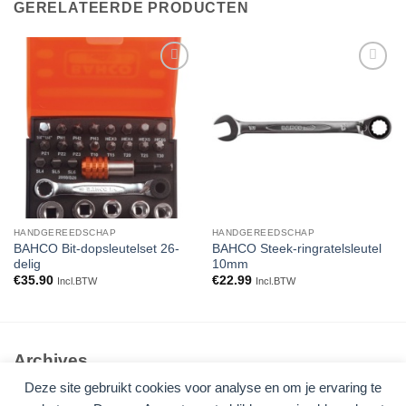
GERELATEERDE PRODUCTEN
Toevoegen
Toevoegen
aan
aan
verlanglijst
verlanglijst
HANDGEREEDSCHAP
HANDGEREEDSCHAP
BAHCO Bit-dopsleutelset 26-
BAHCO Steek-ringratelsleutel
delig
10mm
€
35.90
€
22.99
Incl.BTW
Incl.BTW
Archives
Deze site gebruikt cookies voor analyse en om je ervaring te
Geen archieven om te tonen.