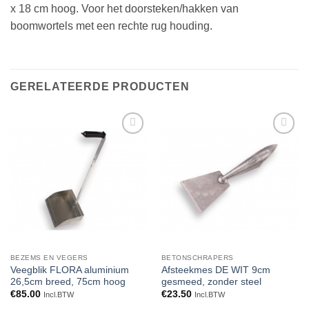
x 18 cm hoog. Voor het doorsteken/hakken van
boomwortels met een rechte rug houding.
GERELATEERDE PRODUCTEN
Toevoegen
Toevoegen
aan
aan
verlanglijst
verlanglijst
BEZEMS EN VEGERS
BETONSCHRAPERS
Veegblik FLORA aluminium
Afsteekmes DE WIT 9cm
26,5cm breed, 75cm hoog
gesmeed, zonder steel
€
85.00
€
23.50
Incl.BTW
Incl.BTW