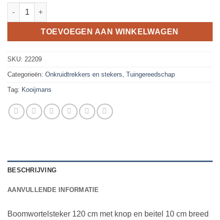
Wortelsteker DE WIT 120cm, rond met knop en beitel 18x10cm a
TOEVOEGEN AAN WINKELWAGEN
SKU:
22209
Categorieën:
Onkruidtrekkers en stekers
,
Tuingereedschap
Tag:
Kooijmans
BESCHRIJVING
AANVULLENDE INFORMATIE
Boomwortelsteker 120 cm met knop en beitel 10 cm breed