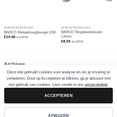
HANDGEREEDSCHAP
HANDGEREEDSCHAP
BAHCO Ringsteeksleutel
BAHCO Metaalzaagbeugel 208
13mm
€
14.40
Incl.BTW
€
8.55
Incl.BTW
Archives
Deze site gebruikt cookies voor analyse en om je ervaring te
Geen archieven om te tonen.
verbeteren. Door op Accepteren te klikken, ga je akkoord met
ons gebruik van cookies. Lees verder in ons
privacybeleid
.
Categories
Geen categorieën
ACCEPTEREN
De beste tuingereedschap en service die je kunt krijgen voor je
tuin
AFWIJZEN
Visa
PayPal
Stripe
MasterCard
Cash