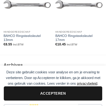
HANDGEREEDSCHAP
HANDGEREEDSCHAP
BAHCO Ringsteeksleutel
BAHCO Ringsteeksleutel
13mm
17mm
€
8.55
€
10.45
Incl.BTW
Incl.BTW
Archives
Deze site gebruikt cookies voor analyse en om je ervaring te
Geen archieven om te tonen.
verbeteren. Door op Accepteren te klikken, ga je akkoord met
ons gebruik van cookies. Lees verder in ons
privacybeleid
.
Categories
Geen categorieën
ACCEPTEREN