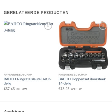
GERELATEERDE PRODUCTEN
Toevoegen
Toevoegen
aan
aan
verlanglijst
verlanglijst
HANDGEREEDSCHAP
HANDGEREEDSCHAP
BAHCO Ringratelsleutel set 3-
BAHCO Doppenset doorsteek
delig
14-delig
€
57.45
€
73.25
Incl.BTW
Incl.BTW
Archives