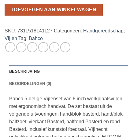
aantal
TOEVOEGEN AAN WINKELWAGEN
SKU:
7311518141127
Categorieën:
Handgereedschap
,
Vijlen
Tag:
Bahco
BESCHRIJVING
BEOORDELINGEN (0)
Bahco 5-delige Vijlenset van 8 inch werkplaatsvijlen
met ergonomisch handvat. De set bestaat uit de
volgende uitvoeringen: hand/blok basterd, hand/blok
halfzoet, vierkant Basterd, halfrond Basterd en rond
Basterd. Inclusief kunststof foedraal. Vijlhecht
ontwikkeld volgens het wetenschappelijke ERGO™