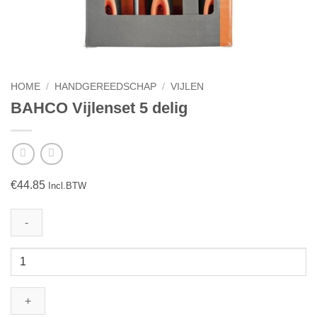
HOME
/
HANDGEREEDSCHAP
/
VIJLEN
BAHCO Vijlenset 5 delig
€
44.85
Incl.BTW
BAHCO
Vijlenset
5
delig