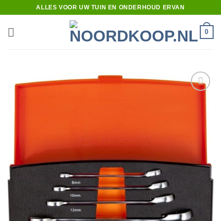
Ga
ALLES VOOR UW TUIN EN ONDERHOUD ERVAN
naar
inhoud
0
Toevoegen
aan
verlanglijst