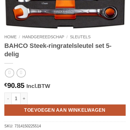
HOME
/
HANDGEREEDSCHAP
/
SLEUTELS
BAHCO Steek-ringratelsleutel set 5-
delig
90.85
€
Incl.BTW
BAHCO Steek-ringratelsleutel set 5-delig aantal
TOEVOEGEN AAN WINKELWAGEN
SKU:
7314150225514