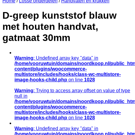
Home
/
Losse onderdelen
/
Handvaten en krukken
D-greep kunststof blauw
met houten handvat,
gatmaat 30mm
Warning
: Undefined array key "data" in
/home/vooruwtuin/domains/noordkoop.nl/public_htm
content/plugins/woocommerce-
multistore/includes/hooks/class-wc-multistore-
image-hooks-child.php
on line
1028
Warning
: Trying to access array offset on value of type
null in
/home/vooruwtuin/domains/noordkoop.nl/public_htm
content/plugins/woocommerce-
multistore/includes/hooks/class-wc-multistore-
image-hooks-child.php
on line
1028
Warning
: Undefined array key "data" in
/home/vooruwtuin/domains/noordkoop.nl/public_htm