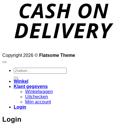
D
Copyright 2026 ©
Flatsome Theme
Zoeken
naar:
Winkel
Klant gegevens
Winkelwagen
Uitchecken
Mijn account
Login
Login