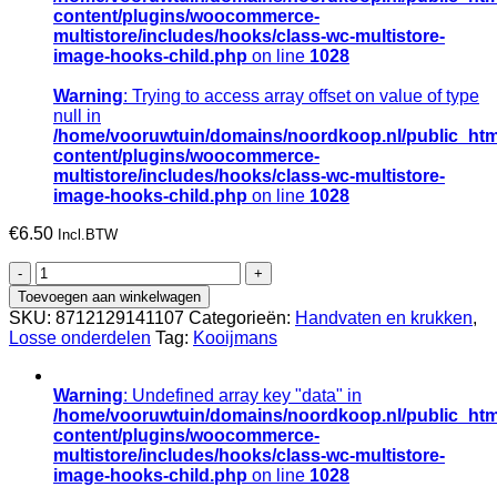
content/plugins/woocommerce-
multistore/includes/hooks/class-wc-multistore-
image-hooks-child.php
on line
1028
Warning
: Trying to access array offset on value of type
null in
/home/vooruwtuin/domains/noordkoop.nl/public_htm
content/plugins/woocommerce-
multistore/includes/hooks/class-wc-multistore-
image-hooks-child.php
on line
1028
€
6.50
Incl.BTW
D-
greep
Toevoegen aan winkelwagen
kunststof
SKU:
8712129141107
Categorieën:
Handvaten en krukken
,
blauw
Losse onderdelen
Tag:
Kooijmans
met
houten
handvat,
Warning
: Undefined array key "data" in
gatmaat
/home/vooruwtuin/domains/noordkoop.nl/public_htm
30mm
content/plugins/woocommerce-
aantal
multistore/includes/hooks/class-wc-multistore-
image-hooks-child.php
on line
1028