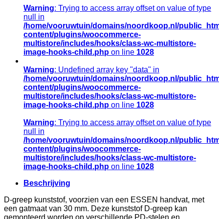
Warning
: Trying to access array offset on value of type
null in
/home/vooruwtuin/domains/noordkoop.nl/public_htm
content/plugins/woocommerce-
multistore/includes/hooks/class-wc-multistore-
image-hooks-child.php
on line
1028
Warning
: Undefined array key "data" in
/home/vooruwtuin/domains/noordkoop.nl/public_htm
content/plugins/woocommerce-
multistore/includes/hooks/class-wc-multistore-
image-hooks-child.php
on line
1028
Warning
: Trying to access array offset on value of type
null in
/home/vooruwtuin/domains/noordkoop.nl/public_htm
content/plugins/woocommerce-
multistore/includes/hooks/class-wc-multistore-
image-hooks-child.php
on line
1028
Beschrijving
D-greep kunststof, voorzien van een ESSEN handvat, met
een gatmaat van 30 mm. Deze kunststof D-greep kan
gemonteerd worden op verschillende PD-stelen en