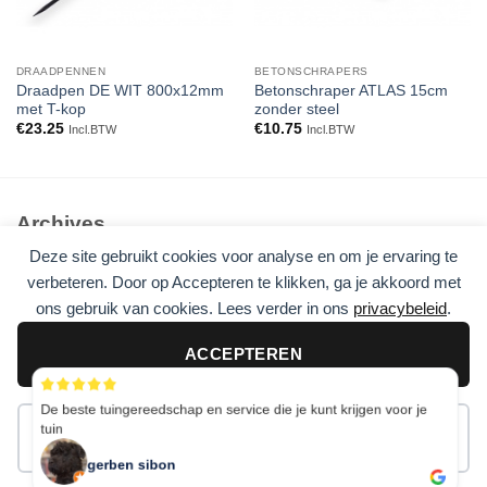
DRAADPENNEN
BETONSCHRAPERS
Draadpen DE WIT 800x12mm
Betonschraper ATLAS 15cm
met T-kop
zonder steel
€
23.25
€
10.75
Incl.BTW
Incl.BTW
Archives
Deze site gebruikt cookies voor analyse en om je ervaring te
Geen archieven om te tonen.
verbeteren. Door op Accepteren te klikken, ga je akkoord met
ons gebruik van cookies. Lees verder in ons
privacybeleid
.
Categories
Geen categorieën
ACCEPTEREN
De beste tuingereedschap en service die je kunt krijgen voor je
tuin
AFWIJZEN
Visa
PayPal
Stripe
MasterCard
Cash
On
gerben sibon
Copyright 2026 ©
Flatsome Theme