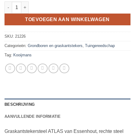
Graskantstekersteel ATLAS essen 85cm, met veerbus en groot h
TOEVOEGEN AAN WINKELWAGEN
SKU:
21226
Categorieën:
Grondboren en graskantstekers
,
Tuingereedschap
Tag:
Kooijmans
BESCHRIJVING
AANVULLENDE INFORMATIE
Graskantstekersteel ATLAS van Essenhout, rechte steel