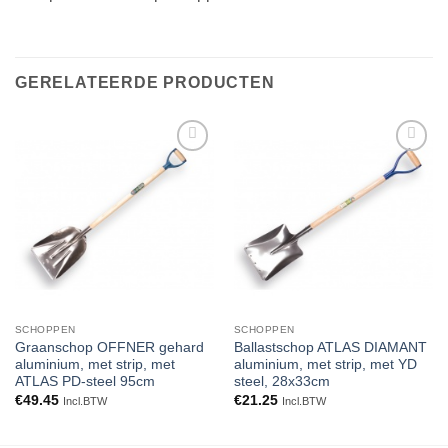
GERELATEERDE PRODUCTEN
Toevoegen
Toevoegen
aan
aan
verlanglijst
verlanglijst
SCHOPPEN
SCHOPPEN
Graanschop OFFNER gehard
Ballastschop ATLAS DIAMANT
aluminium, met strip, met
aluminium, met strip, met YD
ATLAS PD-steel 95cm
steel, 28x33cm
€
49.45
€
21.25
Incl.BTW
Incl.BTW