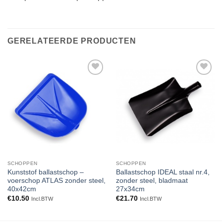
GERELATEERDE PRODUCTEN
Toevoegen
Toevoegen
aan
aan
verlanglijst
verlanglijst
SCHOPPEN
SCHOPPEN
Kunststof ballastschop –
Ballastschop IDEAL staal nr.4,
voerschop ATLAS zonder steel,
zonder steel, bladmaat
40x42cm
27x34cm
€
10.50
€
21.70
Incl.BTW
Incl.BTW