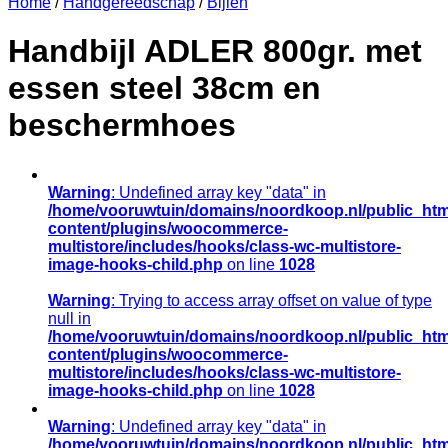
Home
/
Handgereedschap
/
Bijlen
Handbijl ADLER 800gr. met
essen steel 38cm en
beschermhoes
Warning
: Undefined array key "data" in
/home/vooruwtuin/domains/noordkoop.nl/public_htm
content/plugins/woocommerce-
multistore/includes/hooks/class-wc-multistore-
image-hooks-child.php
on line
1028
Warning
: Trying to access array offset on value of type
null in
/home/vooruwtuin/domains/noordkoop.nl/public_htm
content/plugins/woocommerce-
multistore/includes/hooks/class-wc-multistore-
image-hooks-child.php
on line
1028
Warning
: Undefined array key "data" in
/home/vooruwtuin/domains/noordkoop.nl/public_htm