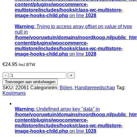
content/plugins/woocommerce-
multistore/includes/hooks/class-wc-multistore-
image-hooks-child.php
on line
1028
Warning
: Trying to access array offset on value of type
null in
/home/vooruwtuin/domains/noordkoop.nl/public_htm
content/plugins/woocommerce-
multistore/includes/hooks/class-wc-multistore-
image-hooks-child.php
on line
1028
€
24.95
Incl.BTW
Handbijl
ADLER
Toevoegen aan winkelwagen
800gr.
SKU:
22061
Categorieën:
Bijlen
,
Handgereedschap
Tag:
met
Kooijmans
essen
steel
38cm
Warning
: Undefined array key "data" in
en
/home/vooruwtuin/domains/noordkoop.nl/public_htm
beschermhoes
content/plugins/woocommerce-
aantal
multistore/includes/hooks/class-wc-multistore-
image-hooks-child.php
on line
1028