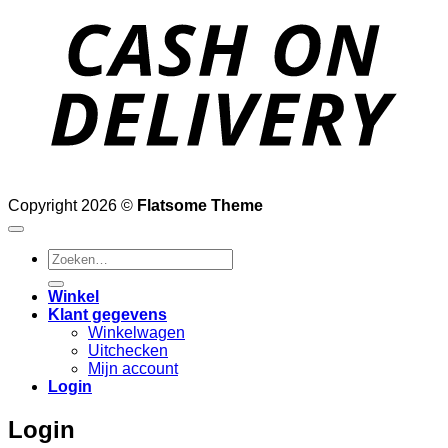
D
Copyright 2026 ©
Flatsome Theme
Zoeken
naar:
Winkel
Klant gegevens
Winkelwagen
Uitchecken
Mijn account
Login
Login