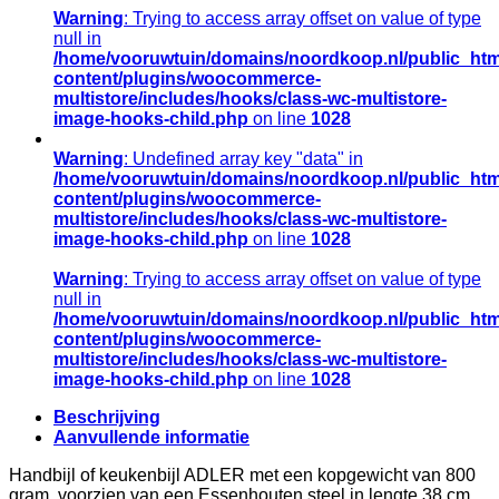
Warning
: Trying to access array offset on value of type
null in
/home/vooruwtuin/domains/noordkoop.nl/public_htm
content/plugins/woocommerce-
multistore/includes/hooks/class-wc-multistore-
image-hooks-child.php
on line
1028
Warning
: Undefined array key "data" in
/home/vooruwtuin/domains/noordkoop.nl/public_htm
content/plugins/woocommerce-
multistore/includes/hooks/class-wc-multistore-
image-hooks-child.php
on line
1028
Warning
: Trying to access array offset on value of type
null in
/home/vooruwtuin/domains/noordkoop.nl/public_htm
content/plugins/woocommerce-
multistore/includes/hooks/class-wc-multistore-
image-hooks-child.php
on line
1028
Beschrijving
Aanvullende informatie
Handbijl of keukenbijl ADLER met een kopgewicht van 800
gram, voorzien van een Essenhouten steel in lengte 38 cm.