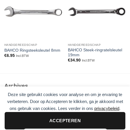
aan
aan
verlanglijst
verlanglijst
HANDGEREEDSCHAP
HANDGEREEDSCHAP
BAHCO Steek-ringratelsleutel
BAHCO Ringsteeksleutel 8mm
19mm
€
6.95
Incl.BTW
€
34.90
Incl.BTW
Archives
Deze site gebruikt cookies voor analyse en om je ervaring te
Geen archieven om te tonen.
verbeteren. Door op Accepteren te klikken, ga je akkoord met
ons gebruik van cookies. Lees verder in ons
privacybeleid
.
Categories
Geen categorieën
ACCEPTEREN