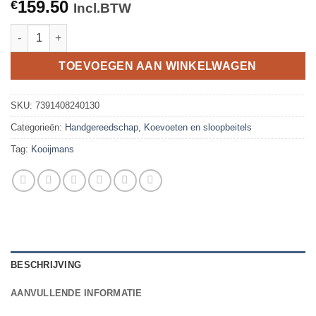
159.50
€
Incl.BTW
Koevoet HULTAFORS type 109/36'', lengte 90cm, hooggelegeerd
TOEVOEGEN AAN WINKELWAGEN
SKU:
7391408240130
Categorieën:
Handgereedschap
,
Koevoeten en sloopbeitels
Tag:
Kooijmans
BESCHRIJVING
AANVULLENDE INFORMATIE