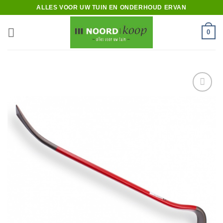
Ga
ALLES VOOR UW TUIN EN ONDERHOUD ERVAN
naar
inhoud
0
Toevoegen
aan
verlanglijst