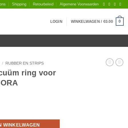
 ons
Shipping
Retourbeleid
Algemene Voorwaarden
0
LOGIN
WINKELWAGEN /
€
0.00
/
RUBBER EN STRIPS
cuüm ring voor
ABORA
 tegelzuiger LABORA aantal
N WINKELWAGEN