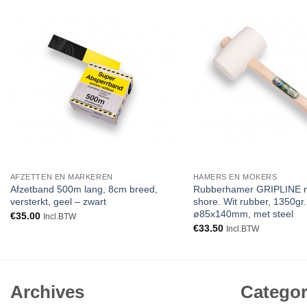
Toevoegen
aan
verlanglijst
AFZETTEN EN MARKEREN
HAMERS EN MOKERS
Afzetband 500m lang, 8cm breed,
Rubberhamer GRIPLINE nr
versterkt, geel – zwart
shore. Wit rubber, 1350gr.
ø85x140mm, met steel
€
35.00
Incl.BTW
€
33.50
Incl.BTW
Archives
Categor