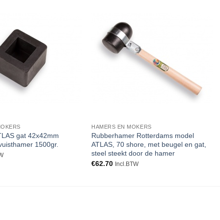
Toevoegen
Toevoegen
aan
aan
verlanglijst
verlanglijst
MOKERS
HAMERS EN MOKERS
TLAS gat 42x42mm
Rubberhamer Rotterdams model
vuisthamer 1500gr.
ATLAS, 70 shore, met beugel en gat,
steel steekt door de hamer
TW
€
62.70
Incl.BTW