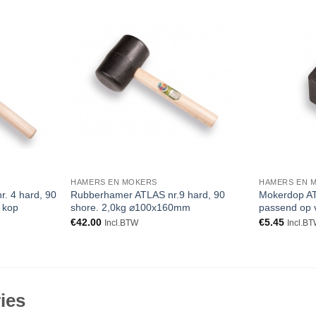
Toevoegen
Toevoegen
aan
aan
verlanglijst
verlanglijst
HAMERS EN MOKERS
HAMERS EN 
. 4 hard, 90
Rubberhamer ATLAS nr.9 hard, 90
Mokerdop A
 kop
shore. 2,0kg ⌀100x160mm
passend op 
€
42.00
€
5.45
Incl.BTW
Incl.B
ies