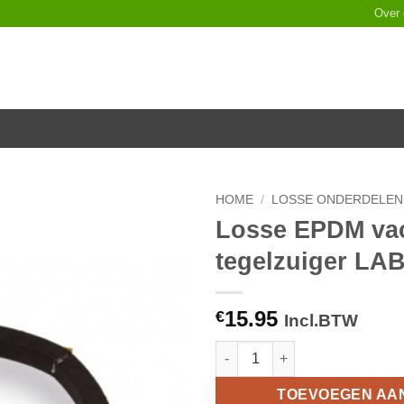
Over
HOME
/
LOSSE ONDERDELEN
Losse EPDM va
Toevoegen
tegelzuiger L
aan
verlanglijst
15.95
€
Incl.BTW
Losse EPDM vacuüm ring voor
TOEVOEGEN AA