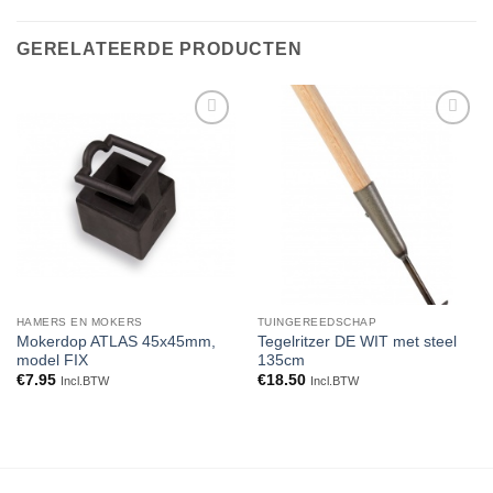
GERELATEERDE PRODUCTEN
Toevoegen
Toevoegen
aan
aan
verlanglijst
verlanglijst
HAMERS EN MOKERS
TUINGEREEDSCHAP
Mokerdop ATLAS 45x45mm,
Tegelritzer DE WIT met steel
model FIX
135cm
€
7.95
€
18.50
Incl.BTW
Incl.BTW