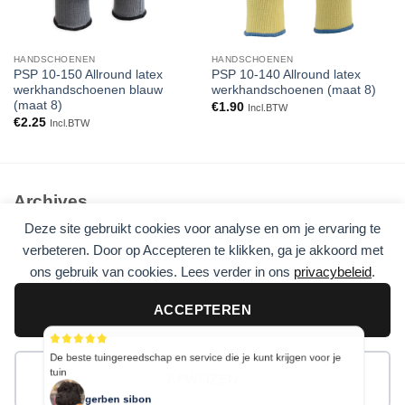
HANDSCHOENEN
HANDSCHOENEN
PSP 10-150 Allround latex
PSP 10-140 Allround latex
werkhandschoenen blauw
werkhandschoenen (maat 8)
(maat 8)
€
1.90
Incl.BTW
€
2.25
Incl.BTW
Archives
Deze site gebruikt cookies voor analyse en om je ervaring te
Geen archieven om te tonen.
verbeteren. Door op Accepteren te klikken, ga je akkoord met
ons gebruik van cookies. Lees verder in ons
privacybeleid
.
Categories
Geen categorieën
ACCEPTEREN
De beste tuingereedschap en service die je kunt krijgen voor je
tuin
AFWIJZEN
Visa
PayPal
Stripe
MasterCard
Cash
On
gerben sibon