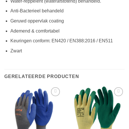
Water-reppelent (waterafstotend) behandeld.
Anti-Bacterieel behandeld
Geruwd oppervlak coating
Ademend & comfortabel
Keuringen conform: EN420 / EN388:2016 / EN511
Zwart
GERELATEERDE PRODUCTEN
Toevoegen
Toevoegen
aan
aan
verlanglijst
verlanglijst