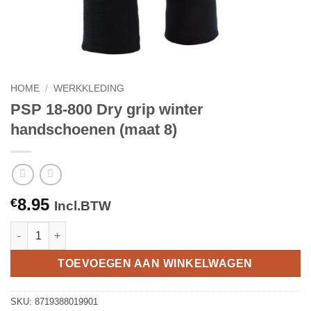
HOME
/
WERKKLEDING
PSP 18-800 Dry grip winter
handschoenen (maat 8)
8.95
€
Incl.BTW
PSP 18-800 Dry grip winter handschoenen (maat 8) aantal
TOEVOEGEN AAN WINKELWAGEN
SKU:
8719388019901