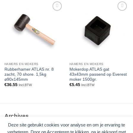
Toevoegen
Toevoegen
aan
aan
verlanglijst
verlanglijst
HAMERS EN MOKERS
HAMERS EN MOKERS
Rubberhamer ATLAS nr. 8
Mokerdop ATLAS gat
zacht, 70 shore. 1,5kg
43x43mm passend op Everest
⌀90x145mm
moker 1500gr.
€
36.55
€
5.45
Incl.BTW
Incl.BTW
Archives
Deze site gebruikt cookies voor analyse en om je ervaring te
Geen archieven om te tonen.
verbeteren. Door op Accepteren te klikken, ga je akkoord met