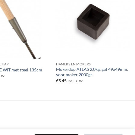
Toevoegen
Toevoegen
aan
aan
verlanglijst
verlanglijst
CHAP
HAMERS EN MOKERS
Mokerdop ATLAS 2,0kg, gat 49x49mm.
DE WIT met steel 135cm
voor moker 2000gr.
BTW
€
5.45
Incl.BTW