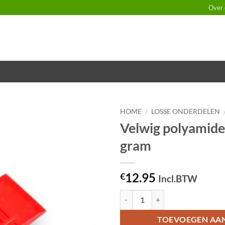
Over 
HOME
/
LOSSE ONDERDELEN
Velwig polyamide
Toevoegen
gram
aan
verlanglijst
12.95
€
Incl.BTW
Velwig polyamide 24,5cm, 400 gr
TOEVOEGEN AA