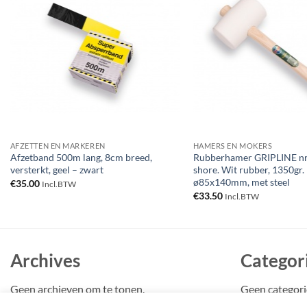
Toevoegen
aan
verlanglijst
AFZETTEN EN MARKEREN
HAMERS EN MOKERS
Afzetband 500m lang, 8cm breed,
Rubberhamer GRIPLINE nr.
versterkt, geel – zwart
shore. Wit rubber, 1350gr.
ø85x140mm, met steel
€
35.00
Incl.BTW
€
33.50
Incl.BTW
Archives
Categor
Geen archieven om te tonen.
Geen categor