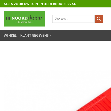
Ga
ALLES VOOR UW TUIN EN ONDERHOUD ERVAN
naar
inhoud
Zoeken
naar:
WINKEL
KLANT GEGEVENS