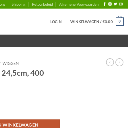
ons
Shipping
Retourbeleid
Algemene Voorwaarden
0
LOGIN
WINKELWAGEN /
€
0.00
/
WIGGEN
 24,5cm, 400
am aantal
N WINKELWAGEN