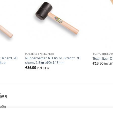
Toevoegen
Toevoegen
aan
aan
verlanglijst
verlanglijst
HAMERS EN MOKERS
TUINGEREEDS
 4 hard, 90
Rubberhamer ATLAS nr. 8 zacht, 70
Tegelritzer 
 kop
shore. 1,5kg ⌀90x145mm
€
18.50
Incl.
€
36.55
Incl.BTW
ies
ieën